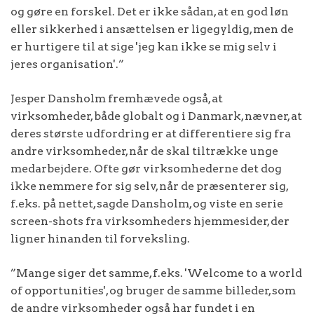
og gøre en forskel. Det er ikke sådan, at en god løn
eller sikkerhed i ansættelsen er ligegyldig, men de
er hurtigere til at sige 'jeg kan ikke se mig selv i
jeres organisation'.”
Jesper Dansholm fremhævede også, at
virksomheder, både globalt og i Danmark, nævner, at
deres største udfordring er at differentiere sig fra
andre virksomheder, når de skal tiltrække unge
medarbejdere. Ofte gør virksomhederne det dog
ikke nemmere for sig selv, når de præsenterer sig,
f.eks. på nettet, sagde Dansholm, og viste en serie
screen-shots fra virksomheders hjemmesider, der
ligner hinanden til forveksling.
”Mange siger det samme, f.eks. 'Welcome to a world
of opportunities', og bruger de samme billeder, som
de andre virksomheder også har fundet i en