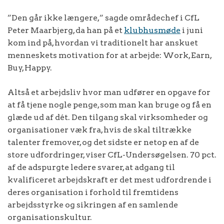
”Den går ikke længere,” sagde områdechef i CfL
Peter Maarbjerg, da han på et
klubhusmøde
i juni
kom ind på, hvordan vi traditionelt har anskuet
menneskets motivation for at arbejde: Work, Earn,
Buy, Happy.
Altså et arbejdsliv hvor man udfører en opgave for
at få tjene nogle penge, som man kan bruge og få en
glæde ud af dét. Den tilgang skal virksomheder og
organisationer væk fra, hvis de skal tiltrække
talenter fremover, og det sidste er netop en af de
store udfordringer, viser CfL-Undersøgelsen. 70 pct.
af de adspurgte ledere svarer, at adgang til
kvalificeret arbejdskraft er det mest udfordrende i
deres organisation i forhold til fremtidens
arbejdsstyrke og sikringen af en samlende
organisationskultur.