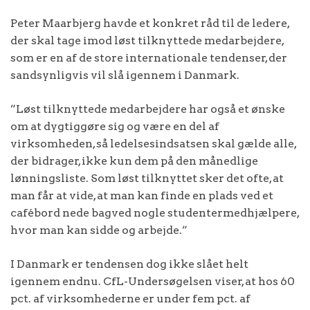
Peter Maarbjerg havde et konkret råd til de ledere,
der skal tage imod løst tilknyttede medarbejdere,
som er en af de store internationale tendenser, der
sandsynligvis vil slå igennem i Danmark.
”Løst tilknyttede medarbejdere har også et ønske
om at dygtiggøre sig og være en del af
virksomheden, så ledelsesindsatsen skal gælde alle,
der bidrager, ikke kun dem på den månedlige
lønningsliste. Som løst tilknyttet sker det ofte, at
man får at vide, at man kan finde en plads ved et
cafébord nede bagved nogle studentermedhjælpere,
hvor man kan sidde og arbejde.”
I Danmark er tendensen dog ikke slået helt
igennem endnu. CfL-Undersøgelsen viser, at hos 60
pct. af virksomhederne er under fem pct. af