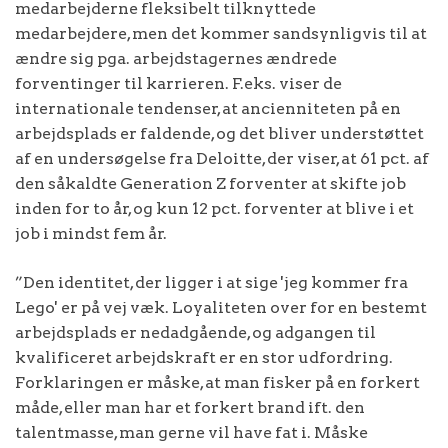
medarbejderne fleksibelt tilknyttede
medarbejdere, men det kommer sandsynligvis til at
ændre sig pga. arbejdstagernes ændrede
forventinger til karrieren. F.eks. viser de
internationale tendenser, at ancienniteten på en
arbejdsplads er faldende, og det bliver understøttet
af en undersøgelse fra Deloitte, der viser, at 61 pct. af
den såkaldte Generation Z forventer at skifte job
inden for to år, og kun 12 pct. forventer at blive i et
job i mindst fem år.
”Den identitet, der ligger i at sige 'jeg kommer fra
Lego' er på vej væk. Loyaliteten over for en bestemt
arbejdsplads er nedadgående, og adgangen til
kvalificeret arbejdskraft er en stor udfordring.
Forklaringen er måske, at man fisker på en forkert
måde, eller man har et forkert brand ift. den
talentmasse, man gerne vil have fat i. Måske