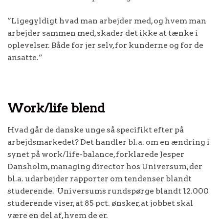
”Ligegyldigt hvad man arbejder med, og hvem man
arbejder sammen med, skader det ikke at tænke i
oplevelser. Både for jer selv, for kunderne og for de
ansatte.”
Work/life blend
Hvad går de danske unge så specifikt efter på
arbejdsmarkedet? Det handler bl.a. om en ændring i
synet på work/life-balance, forklarede Jesper
Dansholm, managing director hos Universum, der
bl.a. udarbejder rapporter om tendenser blandt
studerende. Universums rundspørge blandt 12.000
studerende viser, at 85 pct. ønsker, at jobbet skal
være en del af, hvem de er.