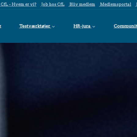
CfL - Hvem er vi?
Job hos CfL
Bliv medlem
Medlemsportal
k
Testværktøjer
HR-jura
Communi