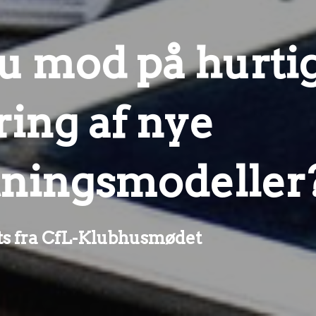
u mod på hurti
ring af nye
tningsmodeller
gts fra CfL-Klubhusmødet