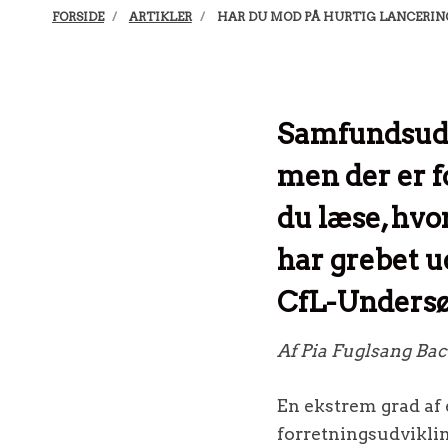
FORSIDE
ARTIKLER
HAR DU MOD PÅ HURTIG LANCERIN
Samfundsudv
men der er f
du læse, hvo
har grebet u
CfL-Undersø
Af Pia Fuglsang Ba
En ekstrem grad af
forretningsudviklin