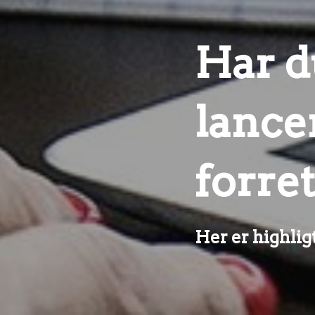
Har d
lance
forre
Her er highli