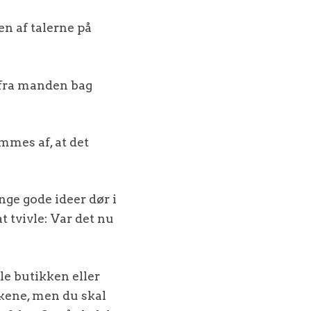
en af talerne på
 fra manden bag
mmes af, at det
nge gode ideer dør i
at tvivle: Var det nu
ele butikken eller
rkene, men du skal