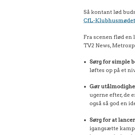
Så kontant lød buds
CfL-Klubhusmøde
Fra scenen flød en 
TV2 News, Metroxp
Sørg for simple 
løftes op på et n
Gør utålmodighed
ugerne efter, de e
også så god en id
Sørg for at lance
igangsætte kampag