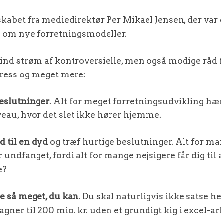
kabet fra mediedirektør Per Mikael Jensen, der var 
t
om nye forretningsmodeller.
lind strøm af kontroversielle, men også modige råd
ress og meget mere:
beslutninger
. Alt for meget forretningsudvikling hæ
iveau, hvor det slet ikke hører hjemme.
 til en dyd
og træf hurtige beslutninger. Alt for ma
r undfanget, fordi alt for mange nejsigere får dig til 
e?
re så meget, du kan
. Du skal naturligvis ikke satse h
ner til 200 mio. kr. uden et grundigt kig i excel-a