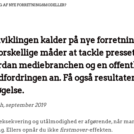
G AF NYE FORRETNINGSMODELLER?
iklingen kalder på nye forretnin
orskellige måder at tackle presse
rdan mediebranchen og en offentl
dfordringen an. Få også resultate
gelse.
ch, september 2019
 eksekvering og utålmodighed er afgørende, når man
g. Ellers opnår du ikke
firstmover
-effekten.