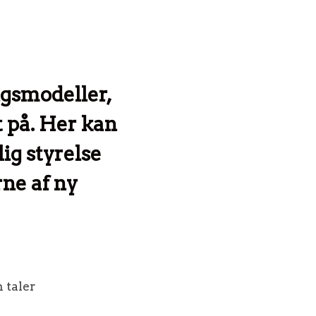
gsmodeller,
t på. Her kan
ig styrelse
rne af ny
 taler