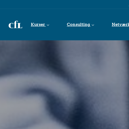
Spring til indhold
Kurser
Consulting
Netvær