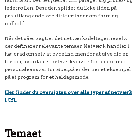
facilitator. Det betyder, at CfL påtager sig proces- og
lederrollen. Desuden spilder du ikke tiden på
praktik og endeløse diskussioner om form og
indhold.
Når det så er sagt, er det netværksdeltagerne selv,
der definerer relevante temaer. Netværk handler i
høj grad om selv at byde ind, men for at give dig en
ide om, hvordan et netværksmøde for ledere med
personaleansvar forløber, så er der her et eksempel
på et program for et heldagsmøde.
Her finder du oversigten over alle typer af netværk
i CfL
Temaet