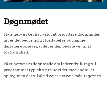
Døgnmødet
Hvis netværket har valgt at prioritere døgnmøder,
giver det bedre tid til fordybelse, og mange
deltagere oplever, at det er den bedste vej til at
fortrolighed.
På et netværks døgnmøde om lederudvikling vil
programmet typisk være udvidet med endnu et
oplæg, men det vil altid være netværksdeltagernes
egne organisationer og personlige udvikling, der
nyder fremme. Og så er det netværksdeltagerne
selv, der aftaler om døgnmødet skal være henlagt til
et hotel, en telttur eller ren natur med overnatning i
bivuak.