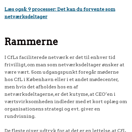
Læs også: 9 processer: Det kan du forvente som
netværksdeltager
Rammerne
I CfLs faciliterede netværk er det til enhver tid
frivilligt, om man som netværksdeltager ønsker at
være vært. Som udgangspunkt foregår møderne
hos CfL i København eller i et andet mødecenter,
men hvis det afholdes hos en af
netværksdeltagerne, er det kutyme, at CEO’en i
værtsvirksomheden indleder med et kort oplæg om
organisationens strategi og evt. giver en
rundvisning.
De fleste giver udtryk for, at det er en lettelse, at CfL