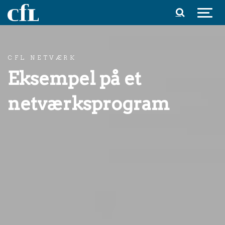
Spring til indhold
CFL NETVÆRK
Eksempel på et
netværksprogram