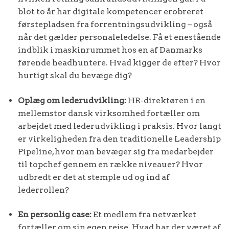
blot to år har digitale kompetencer erobreret
førstepladsen fra forrentningsudvikling – også
når det gælder personaleledelse. Få et enestående
indblik i maskinrummet hos en af Danmarks
førende headhuntere. Hvad kigger de efter? Hvor
hurtigt skal du bevæge dig?
Oplæg om lederudvikling:
HR-direktøren i en
mellemstor dansk virksomhed fortæller om
arbejdet med lederudvikling i praksis. Hvor langt
er virkeligheden fra den traditionelle Leadership
Pipeline, hvor man bevæger sig fra medarbejder
til topchef gennem en række niveauer? Hvor
udbredt er det at stemple ud og ind af
lederrollen?
En personlig case:
Et medlem fra netværket
fortæller om sin egen rejse. Hvad har der været af