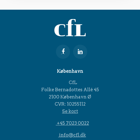
København
CfL
Folke Bernadottes Allé 45
2100 København Ø
CVR: 10255112
Se kort
+45 7023 0022
info@cfl.dk