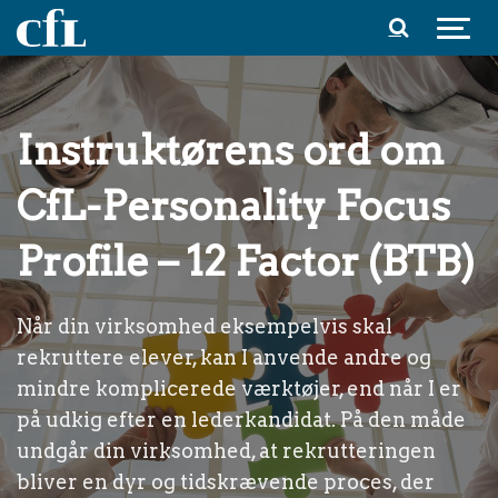
Spring til indhold
Instruktørens ord om
CfL-Personality Focus
Profile – 12 Factor (BTB)
Når din virksomhed eksempelvis skal
rekruttere elever, kan I anvende andre og
mindre komplicerede værktøjer, end når I er
på udkig efter en lederkandidat. På den måde
undgår din virksomhed, at rekrutteringen
bliver en dyr og tidskrævende proces, der