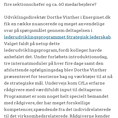
fire sektionschefer og ca. 60 medarbejdere?
Udviklingsdirektør Dorthe Vinther i Energinet.dk
fik en række nuancerede og meget anvendelige
svar på spørgsmålet gennem deltagelsen i
lederudviklingsprogrammet Strategisk lederskab
.
Valget faldt på netop dette
lederudviklingsprogram, fordi kolleger havde
anbefalet det. Under forløbets introduktionsdag,
tre internatmoduler på hver fire dage samt den
afsluttende opfølgningsdag blev Dorthe Vinther
præsenteret for teorierne bag og værktøjer til at nå
de strategiske mål. Undervejs kom CfLs erfarne
rådgivere med værdifuldt input til deltagerne.
Programmet er som noget helt specielt bemandet
med rådgivere, der har meget forskellige
kompetencer, spændende fra det individrelaterede
til det virksomhedsrelaterede. Rådgiverne kender