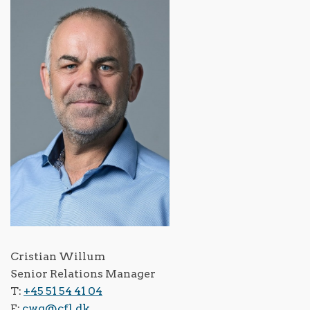
Cristian Willum
Senior Relations Manager
T:
+45 51 54 41 04
E:
cwg@cfl.dk