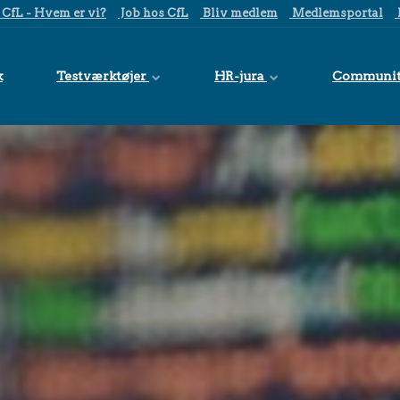
CfL - Hvem er vi?
Job hos CfL
Bliv medlem
Medlemsportal
k
Testværktøjer
HR-jura
Communi