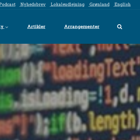
Podcast
Nyhedsbrev
Lokaleudlejning
Grønland
English
ty
Artikler
Arrangementer