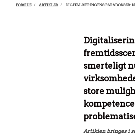
FORSIDE
ARTIKLER
DIGITALISERINGENS PARADOKSER: N
Digitaliseri
fremtidsscen
smerteligt n
virksomhede
store muligh
kompetencer
problematise
Artiklen bringes i 