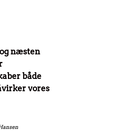
 og næsten
r
kaber både
åvirker vores
 Hansen