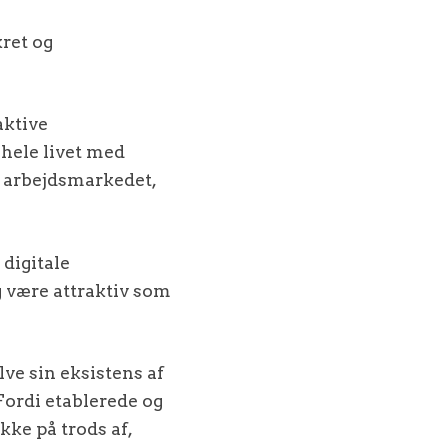
kret og
aktive
 hele livet med
å arbejdsmarkedet,
 digitale
g være attraktiv som
ve sin eksistens af
ordi etablerede og
kke på trods af,