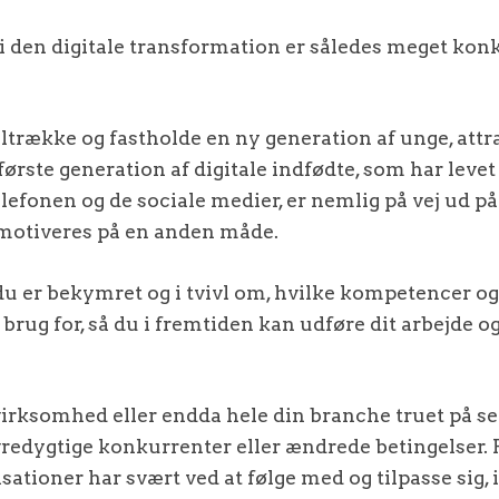
r i den digitale transformation er således meget kon
tiltrække og fastholde en ny generation af unge, attr
ørste generation af digitale indfødte, som har levet
elefonen og de sociale medier, er nemlig på vej ud p
 motiveres på en anden måde.
du er bekymret og i tvivl om, hvilke kompetencer og
 brug for, så du i fremtiden kan udføre dit arbejde o
virksomhed eller endda hele din branche truet på sel
edygtige konkurrenter eller ændrede betingelser. F
sationer har svært ved at følge med og tilpasse sig, i