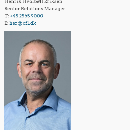
Henrik Hvolbøll Eriksen
Senior Relations Manager
T:
+45 2565 9000
E:
her@cfl.dk