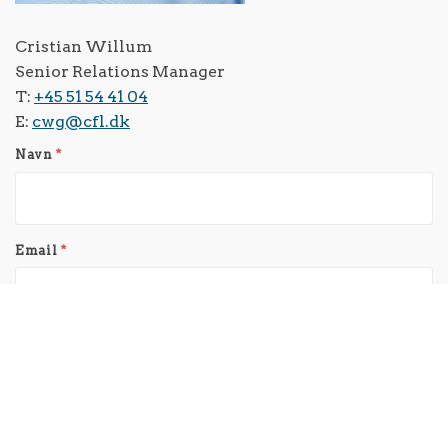
Cristian Willum
Senior Relations Manager
T:
+45 51 54 41 04
E:
cwg@cfl.dk
Navn
*
Email
*
Telefonnummer
Virksomhed