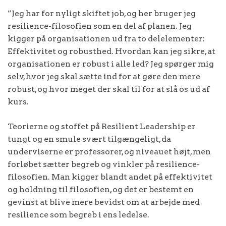
”Jeg har for nyligt skiftet job, og her bruger jeg
resilience-filosofien som en del af planen. Jeg
kigger på organisationen ud fra to delelementer:
Effektivitet og robusthed. Hvordan kan jeg sikre, at
organisationen er robust i alle led? Jeg spørger mig
selv, hvor jeg skal sætte ind for at gøre den mere
robust, og hvor meget der skal til for at slå os ud af
kurs.
Teorierne og stoffet på Resilient Leadership er
tungt og en smule svært tilgængeligt, da
underviserne er professorer, og niveauet højt, men
forløbet sætter begreb og vinkler på resilience-
filosofien. Man kigger blandt andet på effektivitet
og holdning til filosofien, og det er bestemt en
gevinst at blive mere bevidst om at arbejde med
resilience som begreb i ens ledelse.