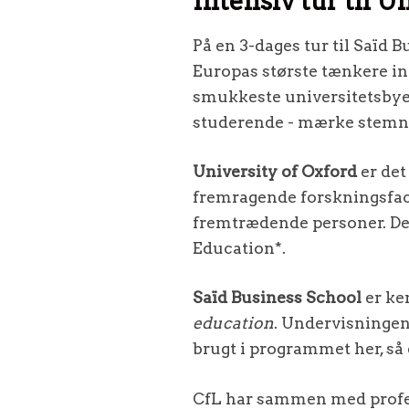
Intensiv tur til U
På en 3-dages tur til Saïd 
Europas største tænkere ind
smukkeste universitetsbyer
studerende - mærke stemnin
University of Oxford
er det
fremragende forskningsfaci
fremtrædende personer. Det 
Education*.
Saïd Business School
er ke
education
. Undervisningen 
brugt i programmet her, så d
CfL har sammen med profess