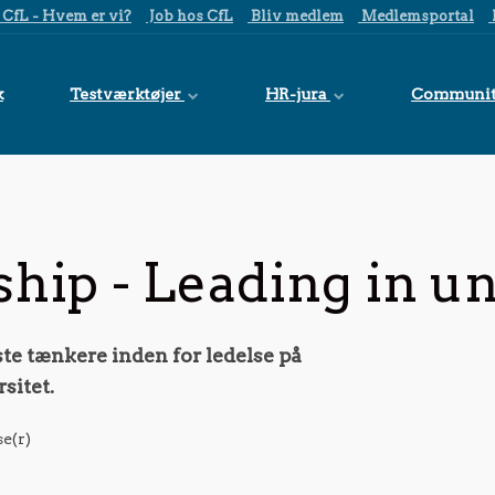
CfL - Hvem er vi?
Job hos CfL
Bliv medlem
Medlemsportal
k
Testværktøjer
HR-jura
Communi
ship - Leading in u
te tænkere inden for ledelse på
sitet.
e(r)