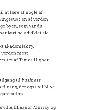
l at lære af nogle af
vingesus i en af verden
age byen, som var du
r lært og udviklet sig.
kt akademisk ry,
f verden mest
rsitet af
Times Higher
ilgang til
business
tilgang, der også vil blive
rganisation.
rville, Elleanor Murray og