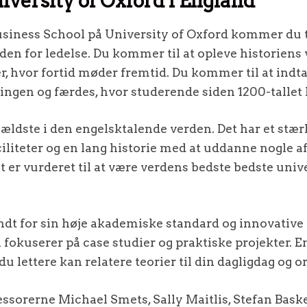
niversity of Oxford i England
Business School på University of Oxford kommer du ti
en for ledelse. Du kommer til at opleve historiens 
, hvor fortid møder fremtid. Du kommer til at indt
gen og færdes, hvor studerende siden 1200-tallet ha
 ældste i den engelsktalende verden. Det har et stær
liteter og en lang historie med at uddanne nogle a
er vurderet til at være verdens bedste bedste unive
ndt for sin høje akademiske standard og innovative t
fokuserer på case studier og praktiske projekter. En 
u lettere kan relatere teorier til din dagligdag og o
orerne Michael Smets, Sally Maitlis, Stefan Baske