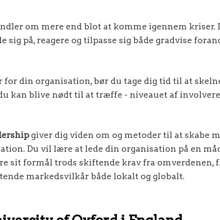
andler om mere end blot at komme igennem kriser. D
de sig på, reagere og tilpasse sig både gradvise fora
for din organisation, bør du tage dig tid til at skel
u kan blive nødt til at træffe - niveauet af involvere
dership
giver dig viden om og metoder til at skabe
ion. Du vil lære at lede din organisation på en måd
re sit formål trods skiftende krav fra omverdenen, f.
iftende markedsvilkår både lokalt og globalt.