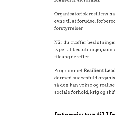
Organisatorisk resiliens h
evne til at forudse, forbere
forstyrrelser.
Når du træffer beslutninger 
typer af beslutninger, som d
tilgang derefter.
Programmet
Resilient Lea
dermed succesfuld organisat
så den kan vokse og realise
sociale forhold, krig og sk