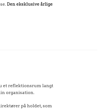
sse.
Den eksklusive årlige
du et reflektionsrum langt
din organisation.
direktører på holdet, som