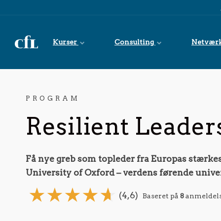
Spring til indhold
Kurser
Consulting
Netvær
PROGRAM
Resilient Leader
Få nye greb som topleder fra Europas stærkes
University of Oxford – verdens førende univer
(4,6)
Baseret på
8
anmeldels