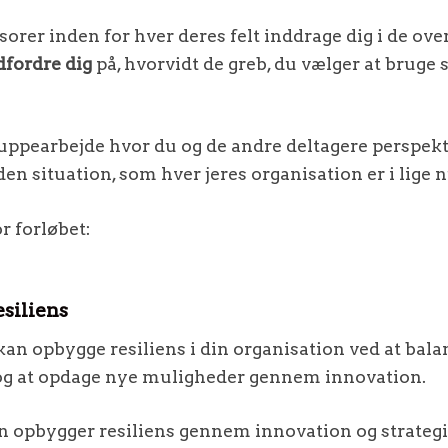
orer inden for hver deres felt inddrage dig i de over
dfordre dig
på, hvorvidt de greb, du vælger at bruge 
ruppearbejde hvor du og de andre deltagere perspekti
en situation, som hver jeres organisation er i lige n
r forløbet:
esiliens
n opbygge resiliens i din organisation ved at bala
 og at opdage nye muligheder gennem innovation.
 opbygger resiliens gennem innovation og strategisk