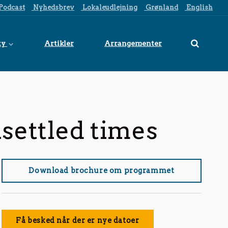
Podcast
Nyhedsbrev
Lokaleudlejning
Grønland
English
ty
Artikler
Arrangementer
nsettled times
Download brochure om programmet
Få besked når der er nye datoer