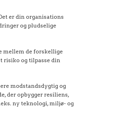
et er din organisations
ndringer og pludselige
ne mellem de forskellige
t risiko og tilpasse din
 mere modstandsdygtig og
e, der opbygger resiliens,
eks. ny teknologi, miljø- og