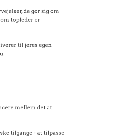
vejelser, de gør sig om
som topleder er
verer til jeres egen
u.
ncere mellem det at
e tilgange - at tilpasse