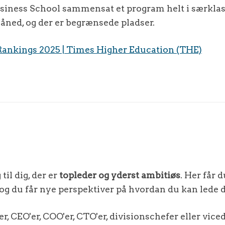
usiness School sammensat et program helt i særkla
måned, og der er begrænsede pladser.
ankings 2025 | Times Higher Education (THE)
il dig, der er
topleder og yderst ambitiøs
. Her får 
 og du får nye perspektiver på hvordan du kan lede 
r, CEO'er, COO'er, CTO'er, divisionschefer eller vice