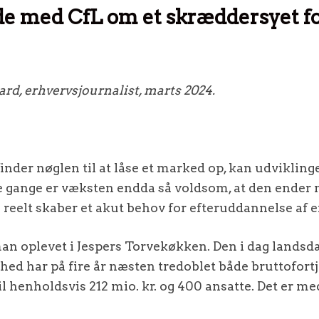
e med CfL om et skræddersyet fo
ard, erhvervsjournalist, marts 2024.
nder nøglen til at låse et marked op, kan udvikling
e gange er væksten endda så voldsom, at den ender 
 reelt skaber et akut behov for efteruddannelse af 
man oplevet i Jespers Torvekøkken. Den i dag lands
ed har på fire år næsten tredoblet både bruttofort
l henholdsvis 212 mio. kr. og 400 ansatte. Det er me