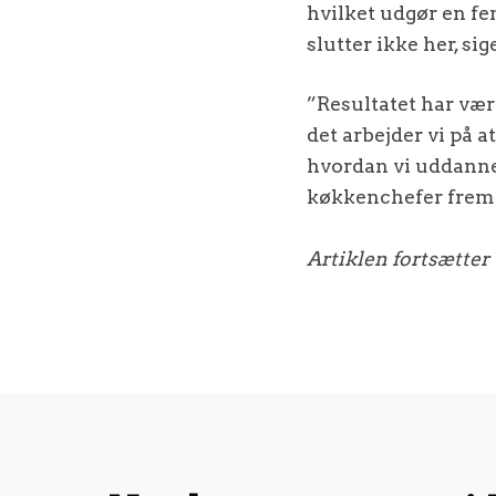
hvilket udgør en fe
slutter ikke her, si
”Resultatet har vær
det arbejder vi på a
hvordan vi uddanner
køkkenchefer frema
Artiklen fortsætter