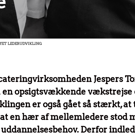
e
SYET LEDERUDVIKLING
 cateringvirksomheden Jespers T
å en opsigtsvækkende vækstrejse 
klingen er også gået så stærkt, at
 at en hær af mellemledere stod 
uddannelsesbehov. Derfor indled