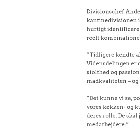
Divisionschef Ander
kantinedivisionen 
hurtigt identificer
reelt kombinationen 
”Tidligere kendte a
Vidensdelingen er d
stolthed og passion
madkvaliteten – og i
”Det kunne vi se, pot
vores køkken- og ku
deres rolle. De skal
medarbejdere.”