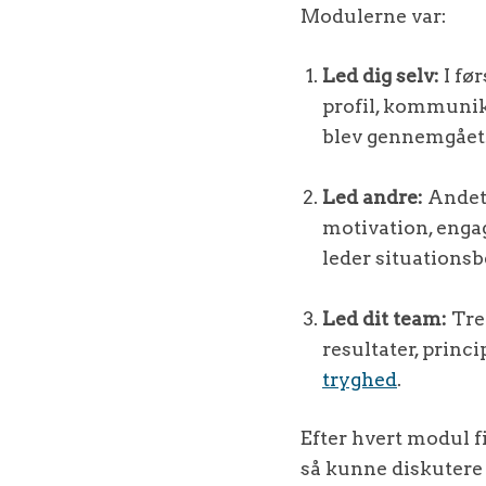
Modulerne var:
Led dig selv:
I før
profil, kommunik
blev gennemgået
Led andre:
Andet 
motivation, enga
leder situations
Led dit team:
Tred
resultater, prin
tryghed
.
Efter hvert modul fi
så kunne diskutere 