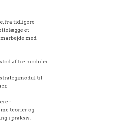
 fra tidligere
rettelægge et
samarbejde med
estod af tre moduler
-strategimodul til
er.
ere -
me teorier og
ing i praksis.