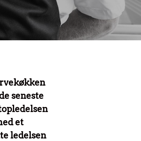
orvekøkken
de seneste
 topledelsen
med et
te ledelsen