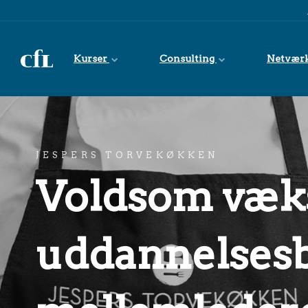
Spring til indhold
Kurser
Consulting
Netvær
JESPERS TORVEKØKKEN
Voldsom væks
uddannelsesb