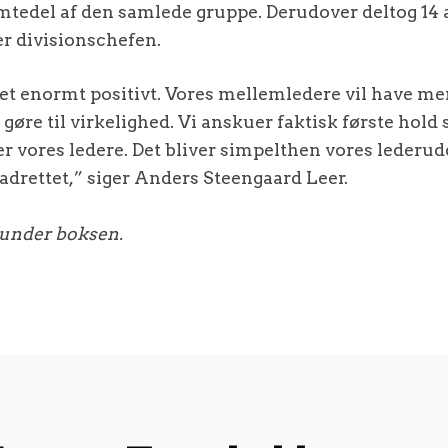
mtedel af den samlede gruppe. Derudover deltog 14 
ger divisionschefen.
et enormt positivt. Vores mellemledere vil have mer
t gøre til virkelighed. Vi anskuer faktisk første hold
 vores ledere. Det bliver simpelthen vores lederud
drettet,” siger Anders Steengaard Leer.
 under boksen.