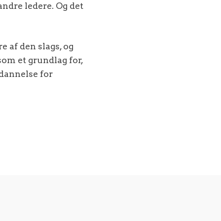
andre ledere. Og det
e af den slags, og
 som et grundlag for,
dannelse for