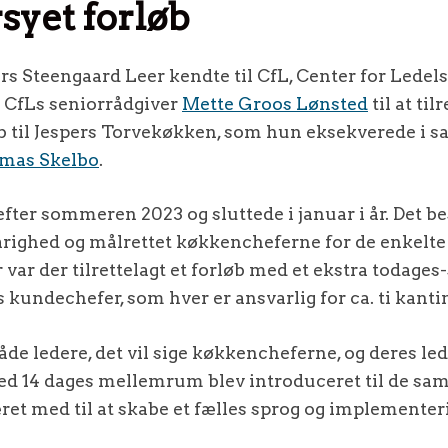
yet forløb
s Steengaard Leer kendte til CfL, Center for Ledelse,
k CfLs seniorrådgiver
Mette Groos Lønsted
til at til
b til Jespers Torvekøkken, som hun eksekverede i 
mas Skelbo
.
fter sommeren 2023 og sluttede i januar i år. Det b
varighed og målrettet køkkencheferne for de enkelte
var der tilrettelagt et forløb med et ekstra todages
 kundechefer, som hver er ansvarlig for ca. ti kantin
åde ledere, det vil sige køkkencheferne, og deres led
d 14 dages mellemrum blev introduceret til de sam
ret med til at skabe et fælles sprog og implementer