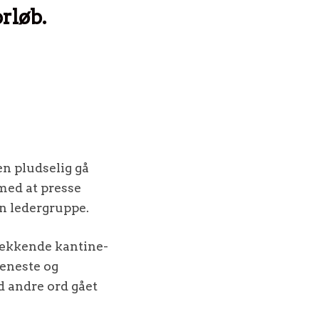
rløb.
en pludselig gå
med at presse
en ledergruppe.
dækkende kantine-
jeneste og
d andre ord gået