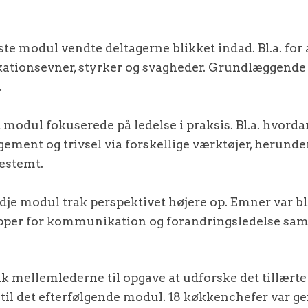
ste modul vendte deltagerne blikket indad. Bl.a. for
ationsevner, styrker og svagheder. Grundlæggende 
.
modul fokuserede på ledelse i praksis. Bl.a. hvor
gement og trivsel via forskellige værktøjer, herun
bestemt.
je modul trak perspektivet højere op. Emner var bl
cipper for kommunikation og forandringsledelse sa
k mellemlederne til opgave at udforske det tillærte 
til det efterfølgende modul. 18 køkkenchefer var g