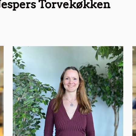
Jespers Torvekøkken