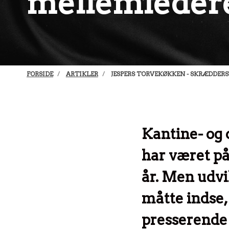
mellemleder
FORSIDE
ARTIKLER
JESPERS TORVEKØKKEN - SKRÆDDER
Kantine- og
har været p
år. Men udvi
måtte indse,
presserende 