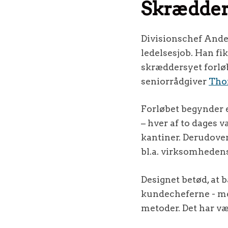
Skrædders
Divisionschef Ander
ledelsesjob. Han fi
skræddersyet forlø
seniorrådgiver
Tho
Forløbet begynder e
– hver af to dages 
kantiner. Derudover 
bl.a. virksomhedens
Designet betød, at b
kundecheferne - me
metoder. Det har væ