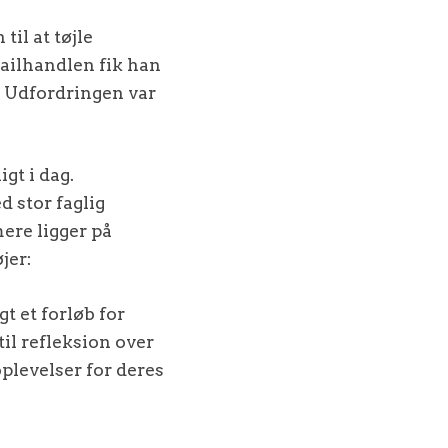
il at tøjle
ailhandlen fik han
. Udfordringen var
gt i dag.
d stor faglig
ere ligger på
jer:
gt et forløb for
il refleksion over
oplevelser for deres