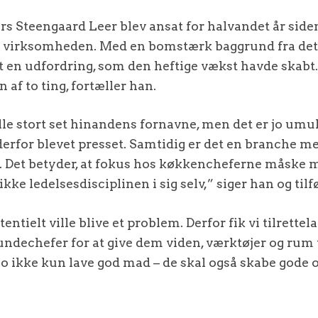
s Steengaard Leer blev ansat for halvandet år siden t
i virksomheden. Med en bomstærk baggrund fra det
et en udfordring, som den heftige vækst havde skabt
af to ting, fortæller han.
lle stort set hinandens fornavne, men det er jo umuli
erfor blevet presset. Samtidig er det en branche me
. Det betyder, at fokus hos køkkencheferne måske m
kke ledelsesdisciplinen i sig selv,” siger han og tilfø
entielt ville blive et problem. Derfor fik vi tilrettela
ndechefer for at give dem viden, værktøjer og rum t
 jo ikke kun lave god mad – de skal også skabe gode 