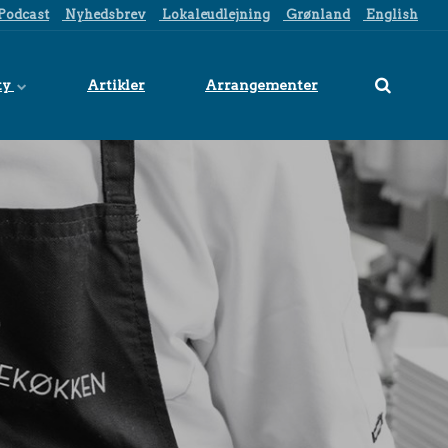
Podcast
Nyhedsbrev
Lokaleudlejning
Grønland
English
ty
Artikler
Arrangementer