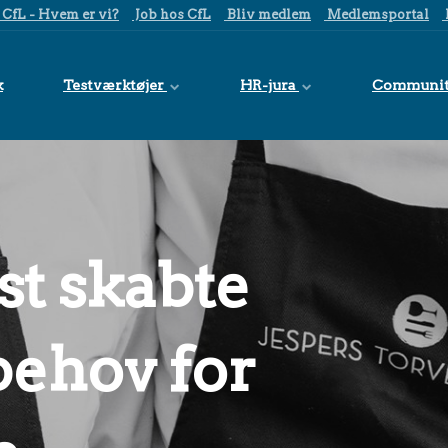
CfL - Hvem er vi?
Job hos CfL
Bliv medlem
Medlemsportal
k
Testværktøjer
HR-jura
Communi
t skabte
ehov for