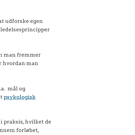
 at udforske egen
ledelsesprincipper
dan man fremmer
der hvordan man
.a. mål og
mt
psykologisk
i praksis, hvilket de
ennem forløbet,