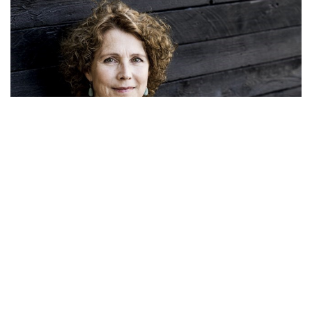
”Spørgsmålene omkring relationer vil danne basis
for de mest omfattende drøftelser med
testpersonen. Her er der helt klart nogle, der vil få
aha-oplevelser. I dag skal du kunne motivere dine
medarbejdere for at være en god leder, så med denne
test kan man virkelig skille fårene fra bukkene og