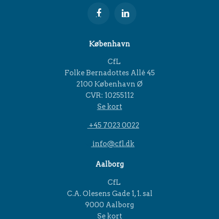
København
CfL
Folke Bernadottes Allé 45
2100 København Ø
CVR: 10255112
Se kort
+45 7023 0022
info@cfl.dk
Aalborg
CfL
C.A. Olesens Gade 1, 1. sal
9000 Aalborg
Se kort