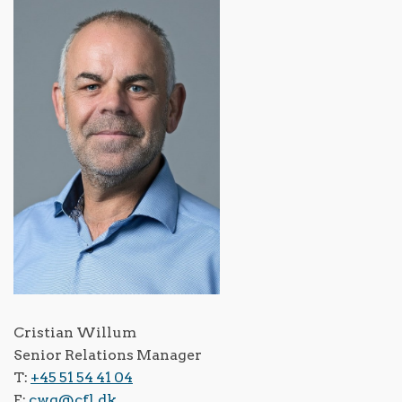
Cristian Willum
Senior Relations Manager
T:
+45 51 54 41 04
E:
cwg@cfl.dk