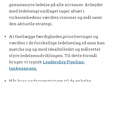
gennemsyre ledelse på alle niveauer. Arbejdet
med ledelsesgrundlaget tager afsæt i
virksomhedens værdier, visioner og mål samt
den aktuelle strategi.
At fastlægge færdigheder, prioriteringer og
værdier i de forskellige ledelseslag, så man kan
matche sig op mod idealbilledet og målrettet
styre ledelsesudviklingen. Til dette formål
bruger vi typisk
Leadership Pipeline-
tankegangen.
Når krav og forventninger til de enkelte
ledelsesniveauer er fastlagt, kan det danne
grundlag for ledelsesudvikling, Performance
Management, coaching,
efterfølgerplanlægning/Succession Planning,
rekruttering, jobbeskrivelser, coaching mv.