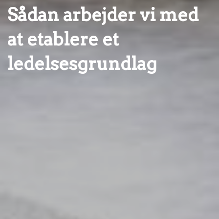
Sådan arbejder vi med
at etablere et
ledelsesgrundlag