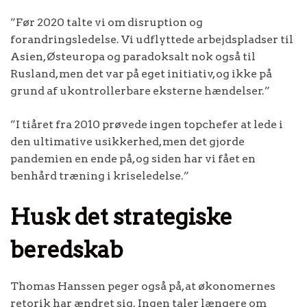
”Før 2020 talte vi om disruption og
forandringsledelse. Vi udflyttede arbejdspladser til
Asien, Østeuropa og paradoksalt nok også til
Rusland, men det var på eget initiativ, og ikke på
grund af ukontrollerbare eksterne hændelser.”
”I tiåret fra 2010 prøvede ingen topchefer at lede i
den ultimative usikkerhed, men det gjorde
pandemien en ende på, og siden har vi fået en
benhård træning i kriseledelse.”
Husk det strategiske
beredskab
Thomas Hanssen peger også på, at økonomernes
retorik har ændret sig. Ingen taler længere om