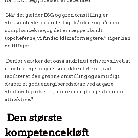
for TDC i begyndelsen af december."
"Når det gælder ESG og grøn omstilling, er
virksomhederne underlagt hårdere og hårdere
compliancekrav, og det er næppe blandt
topcheferne, vi finder klimafornægtere,” siger han
og tilføjer:
"Derfor vækker det også undring i erhvervslivet, at
man fra regeringens side ikke i højere grad
faciliterer den grønne omstilling og samtidigt
skaber et godt energiberedsskab ved at gøre
vindmølleparker og andre energiprojekter mere
attraktive."
Den største
kompetencekløft