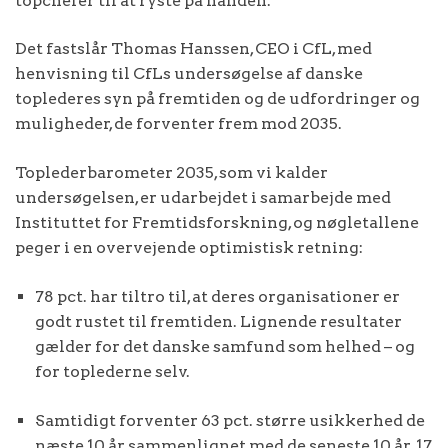
topchefer til at ryste på hånden.
Det fastslår Thomas Hanssen, CEO i CfL, med
henvisning til CfLs undersøgelse af danske
toplederes syn på fremtiden og de udfordringer og
muligheder, de forventer frem mod 2035.
Toplederbarometer 2035, som vi kalder
undersøgelsen, er udarbejdet i samarbejde med
Instituttet for Fremtidsforskning, og nøgletallene
peger i en overvejende optimistisk retning:
78 pct. har tiltro til, at deres organisationer er
godt rustet til fremtiden. Lignende resultater
gælder for det danske samfund som helhed – og
for toplederne selv.
Samtidigt forventer 63 pct. større usikkerhed de
næste 10 år sammenlignet med de seneste 10 år. 17