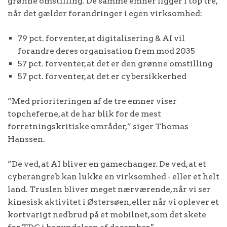
grønne omstilling. De samme emner ligger i top tre,
når det gælder forandringer i egen virksomhed:
79 pct. forventer, at digitalisering & AI vil
forandre deres organisation frem mod 2035
57 pct. forventer, at det er den grønne omstilling
57 pct. forventer, at det er cybersikkerhed
”Med prioriteringen af de tre emner viser
topcheferne, at de har blik for de mest
forretningskritiske områder,” siger Thomas
Hanssen.
”De ved, at AI bliver en gamechanger. De ved, at et
cyberangreb kan lukke en virksomhed - eller et helt
land. Truslen bliver meget nærværende, når vi ser
kinesisk aktivitet i Østersøen, eller når vi oplever et
kortvarigt nedbrud på et mobilnet, som det skete