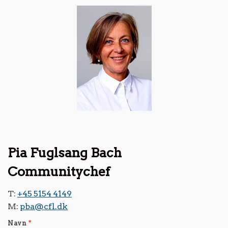
Pia Fuglsang Bach
Communitychef
T:
+45 5154 4149
M:
pba@cfl.dk
Navn
*