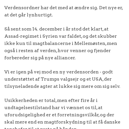
Verdensordner har det med at ændre sig. Det nye er,
at det går lynhurtigt.
Så sent som 14. december i år stod det klart, at
Assad-regimet i Syrien var faldet, og det skubber
ikke kun til magtbalancerne i Mellemøsten, men
også i resten af verden, hvor venner og fjender
forbereder sig på nye alliancer.
Vi er igen på vej mod en ny verdensorden - godt
understøttet af Trumps valgsejr og et USA, der
tilsyneladende agter at lukke sig mere om sig selv.
Usikkerheden er total, men efter fire år i
undtagelsestilstand har vi vænnet os til, at
uforudsigelighed er et forretningsvilkår, og der
skal mere end en magtforskydning til at få danske