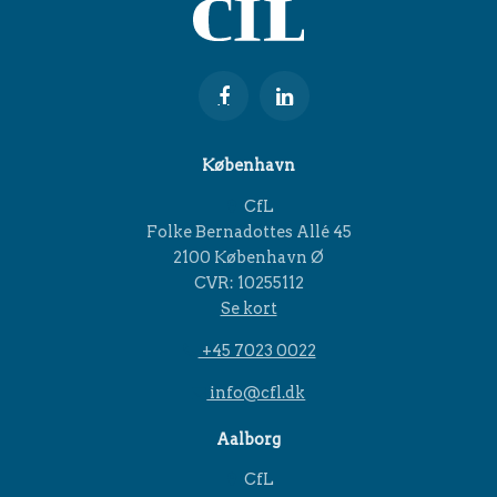
København
CfL
Folke Bernadottes Allé 45
2100 København Ø
CVR: 10255112
Se kort
+45 7023 0022
info@cfl.dk
Aalborg
CfL