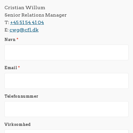
Cristian Willum
Senior Relations Manager
T:
+45 51 54 41 04
E:
cwg@cfl.dk
Navn
*
Email
*
Telefonnummer
Virksomhed