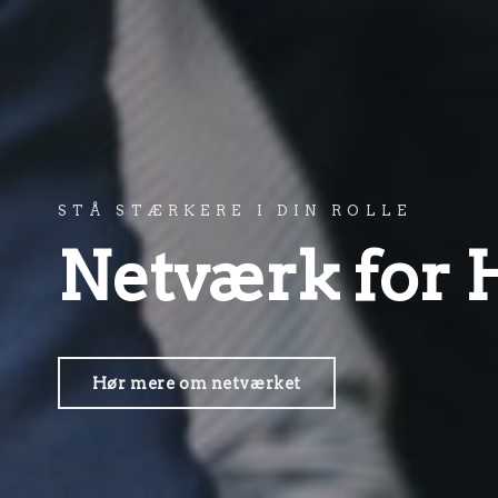
STÅ STÆRKERE I DIN ROLLE
Netværk for 
Hør mere om netværket