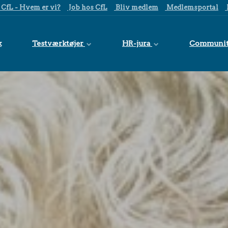
CfL - Hvem er vi?
Job hos CfL
Bliv medlem
Medlemsportal
k
Testværktøjer
HR-jura
Communi