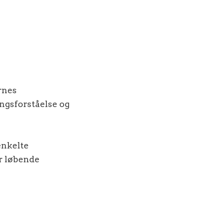
rnes
ngsforståelse og
enkelte
er løbende