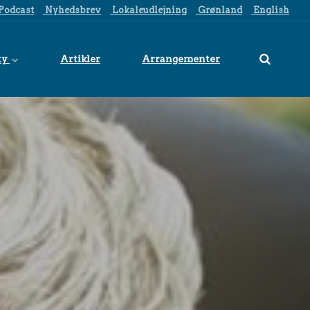
Podcast
Nyhedsbrev
Lokaleudlejning
Grønland
English
ty
Artikler
Arrangementer