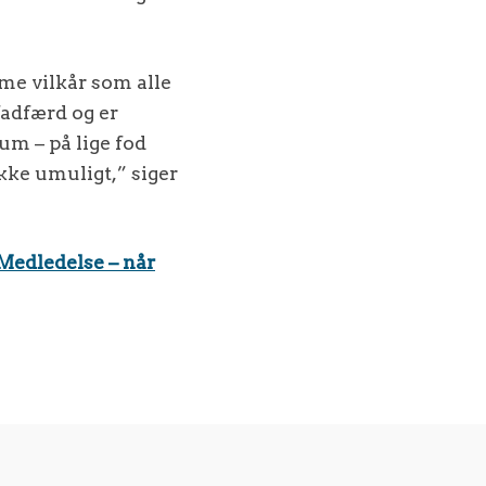
me vilkår som alle
efadfærd og er
m – på lige fod
ikke umuligt,” siger
 Medledelse – når