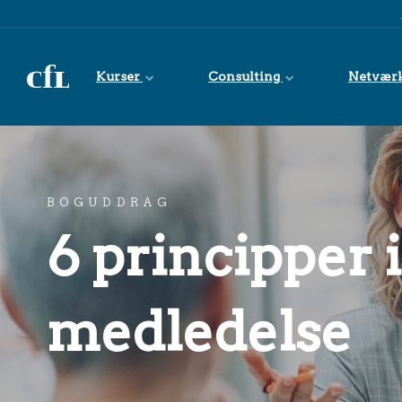
Spring til indhold
Kurser
Consulting
Netvær
BOGUDDRAG
6 principper i
medledelse