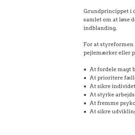
Grundprincippet i d
samlet om at løse d
indblanding.
For at styreformen
pejlemærker eller p
At fordele magt b
At prioritere fæl
At sikre individ
At styrke arbejds
At fremme psyko
At sikre udvikli