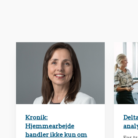
Kronik:
Delta
Hjemmearbejde
anal
handler ikke kun om
For tr