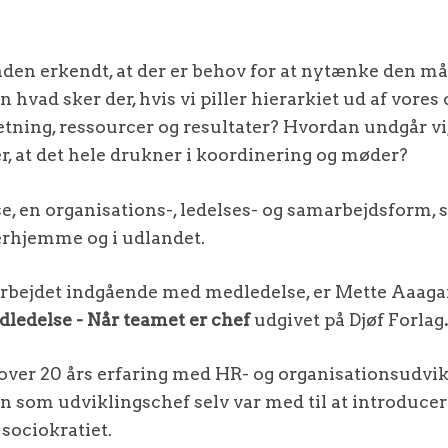
en erkendt, at der er behov for at nytænke den måd
 hvad sker der, hvis vi piller hierarkiet ud af vores
etning, ressourcer og resultater? Hvordan undgår vi
er, at det hele drukner i koordinering og møder?
e, en organisations-, ledelses- og samarbejdsform, 
rhjemme og i udlandet.
arbejdet indgående med medledelse, er Mette Aaagar
ledelse - Når teamet er chef
udgivet på Djøf Forlag
.
ver 20 års erfaring med HR- og organisationsudvikli
som udviklingschef selv var med til at introducer
 sociokratiet.