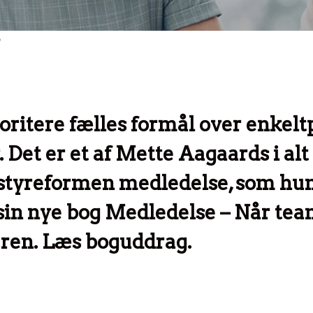
oritere fælles formål over enkel
 Det er et af Mette Aagaards i alt
 styreformen medledelse, som hu
sin nye bog Medledelse – Når team
eren. Læs boguddrag.