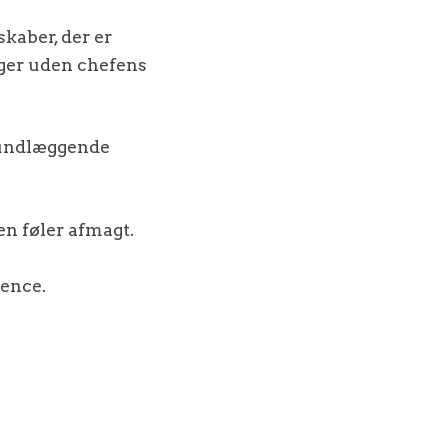
kaber, der er
nger uden chefens
rundlæggende
en føler afmagt.
ence.