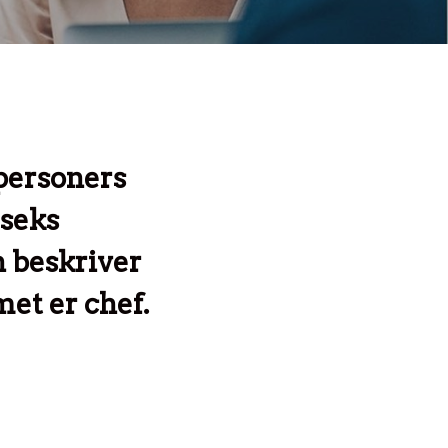
tpersoners
 seks
n beskriver
et er chef.