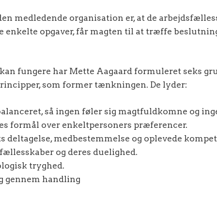
en medledende organisation er, at de arbejdsfælless
e enkelte opgaver, får magten til at træffe beslutni
 kan fungere har Mette Aagaard formuleret seks g
rincipper, som former tænkningen. De lyder:
alanceret, så ingen føler sig magtfuldkomne og ing
les formål over enkeltpersoners præferencer.
ets deltagelse, medbestemmelse og oplevede kompet
fællesskaber og deres duelighed.
logisk tryghed.
ng gennem handling