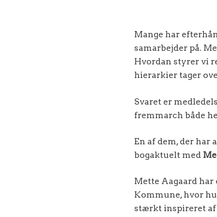
Mange har efterhånd
samarbejder på. Men
Hvordan styrer vi r
hierarkier tager ov
Svaret er medledels
fremmarch både he
En af dem, der har 
bogaktuelt med
Med
Mette Aagaard har o
Kommune, hvor hun 
stærkt inspireret af