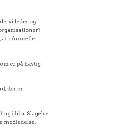
e, vi leder og
 organisationer?
, at uformelle
som er på hastig
d, der er
ng i bl.a. Slagelse
e medledelse,