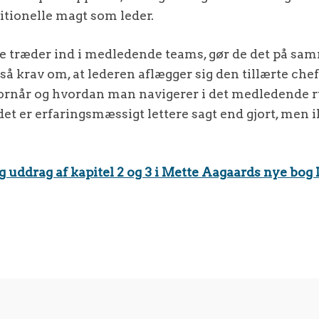
ditionelle magt som leder.
e træder ind i medledende teams, gør de det på sam
ltså krav om, at lederen aflægger sig den tillærte ch
når og hvordan man navigerer i det medledende ru
det er erfaringsmæssigt lettere sagt end gjort, men 
 uddrag af kapitel 2 og 3 i Mette Aagaards nye bog