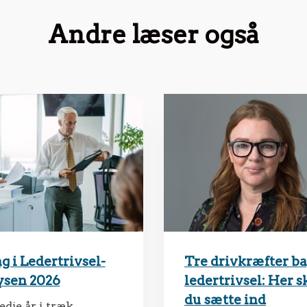
Andre læser også
g i Ledertrivsel-
Tre drivkræfter b
ysen 2026
ledertrivsel: Her s
du sætte ind
edje år i træk