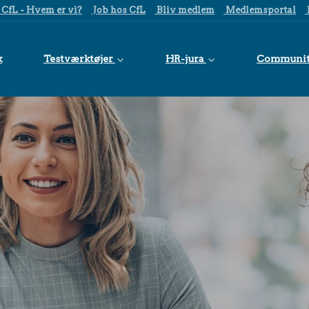
CfL - Hvem er vi?
Job hos CfL
Bliv medlem
Medlemsportal
k
Testværktøjer
HR-jura
Communi