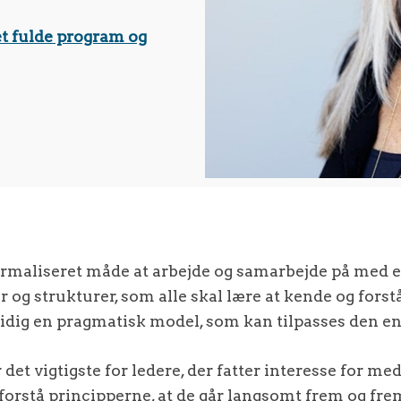
t fulde program og
ormaliseret måde at arbejde og samarbejde på med 
r og strukturer, som alle skal lære at kende og forst
idig en pragmatisk model, som kan tilpasses den en
 det vigtigste for ledere, der fatter interesse for med
g forstå principperne, at de går langsomt frem og frem f