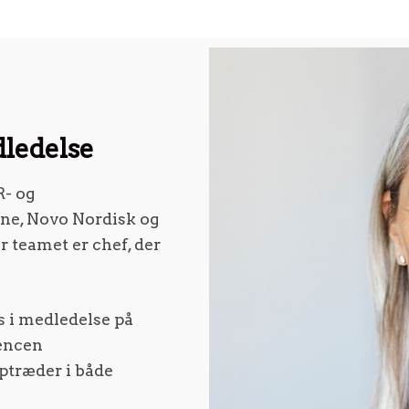
dledelse
R- og
une, Novo Nordisk og
 teamet er chef, der
s i medledelse på
rencen
ptræder i både