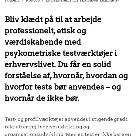
FORSIDE
KURSUS
ERHVERVSRETTET TESTNING (E-LÆRING)
Bliv klædt på til at arbejde
professionelt, etisk og
værdiskabende med
psykometriske testværktøjer i
erhvervslivet. Du får en solid
forståelse af, hvornår, hvordan og
hvorfor tests bør anvendes – og
hvornår de ikke bør.
Test- og profilværktøjer anvendes i stigende grad i
rekruttering, ledelsesudvikling og
organisationsudvikling. Men en test er ikke bare en