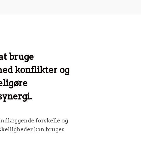
at bruge
med konflikter og
eligøre
synergi.
rundlæggende forskelle og
rskelligheder kan bruges