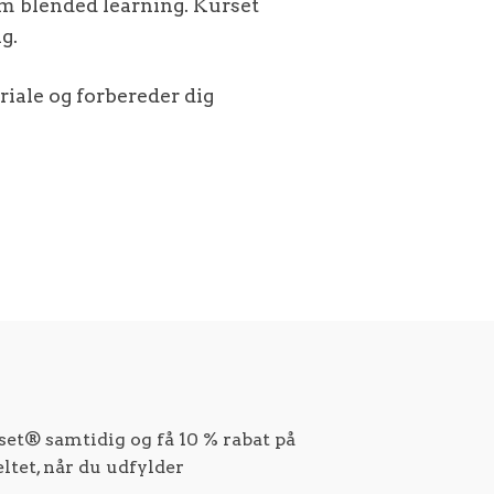
om blended learning. Kurset
ag.
riale og forbereder dig
et® samtidig og få 10 % rabat på
tet, når du udfylder