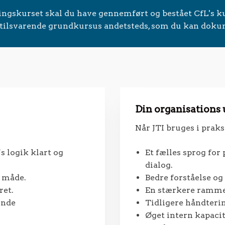
ceringskurset skal du have gennemført og bestået CfL's 
t tilsvarende grundkursus andetsteds, som du kan doku
Din organisations
Når JTI bruges i praks
s logik klart og
Et fælles sprog for
dialog.
e måde.
Bedre forståelse og
ret.
En stærkere ramme 
ende
Tidligere håndterin
Øget intern kapacit