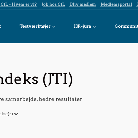
CfL - Hvem er vi?
Job hos CfL
Bliv medlem
Medlemsportal
k
Testværktøjer
HR-jura
Communi
deks (JTI)
dre samarbejde, bedre resultater
lse(r)