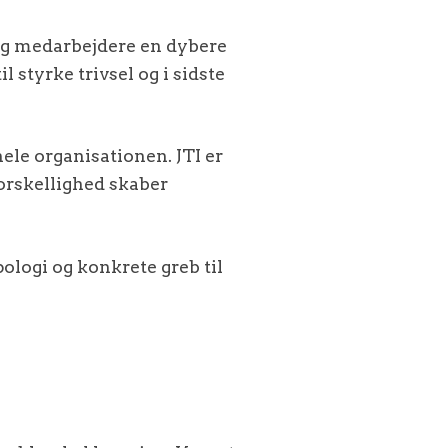
e og medarbejdere en dybere
l styrke trivsel og i sidste
ele organisationen. JTI er
forskellighed skaber
ologi og konkrete greb til