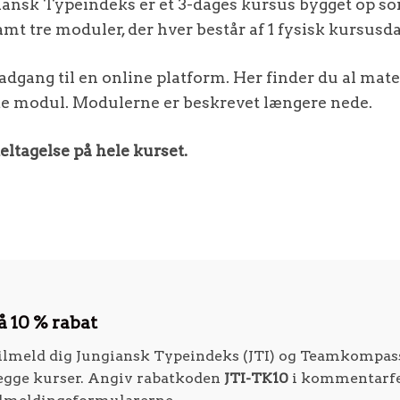
giansk Typeindeks er et 3-dages kursus bygget op s
mt tre moduler, der hver består af 1 fysisk kursusd
 adgang til en online platform. Her finder du al mate
ske modul. Modulerne er beskrevet længere nede.
eltagelse på hele kurset.
å 10 % rabat
ilmeld dig Jungiansk Typeindeks (JTI) og Teamkompass
egge kurser. Angiv rabatkoden
JTI-TK10
i kommentarfel