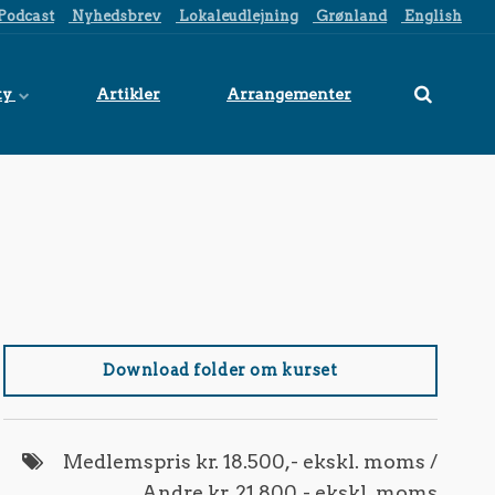
Podcast
Nyhedsbrev
Lokaleudlejning
Grønland
English
ty
Artikler
Arrangementer
Download folder om kurset
Medlemspris kr. 18.500,- ekskl. moms /
Andre kr. 21.800,- ekskl. moms