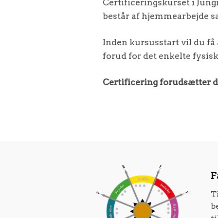
Certificeringskurset i Jun
består af hjemmearbejde sa
Inden kursusstart vil du få
forud for det enkelte fysi
Certificering forudsætter d
F
T
b