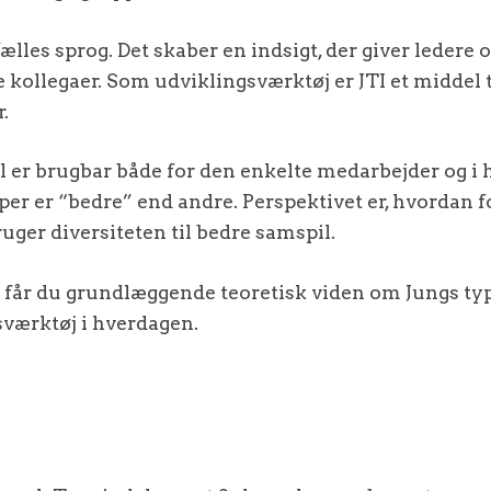
ælles sprog. Det skaber en indsigt, der giver leder
ne kollegaer. Som udviklingsværktøj er JTI et middel ti
.
l er brugbar både for den enkelte medarbejder og i h
per er “bedre” end andre. Perspektivet er, hvordan 
ger diversiteten til bedre samspil.
s får du grundlæggende teoretisk viden om Jungs typ
sværktøj i hverdagen.