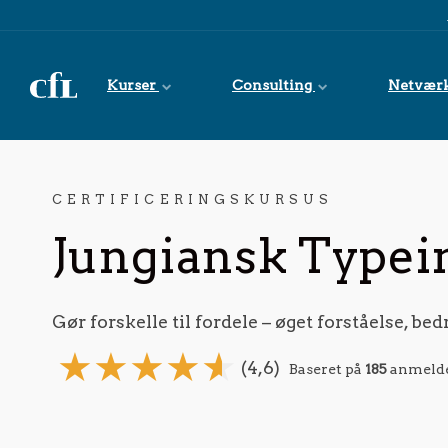
Spring til indhold
Kurser
Consulting
Netvær
CERTIFICERINGSKURSUS
Jungiansk Typein
Gør forskelle til fordele – øget forståelse, be
(4,6)
Baseret på
185
anmelde