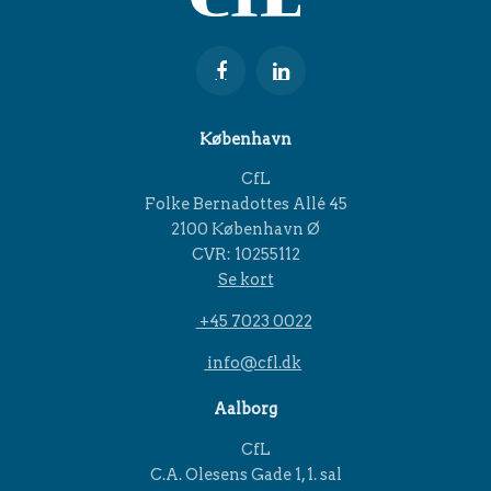
København
CfL
Folke Bernadottes Allé 45
2100 København Ø
CVR: 10255112
Se kort
+45 7023 0022
info@cfl.dk
Aalborg
CfL
C.A. Olesens Gade 1, 1. sal