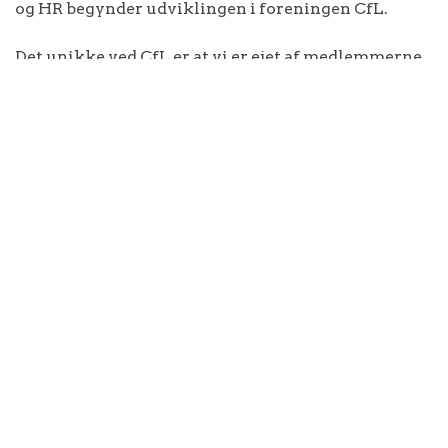
og HR begynder udviklingen i foreningen CfL.
Det unikke ved CfL er, at vi er ejet af medlemmerne,
og alle virksomheder - private såvel som offentlige
- kan blive medlem. Foreningen udgør vores base,
vores community, som vi kalder det, og i mange
organisationer er det community-aktiviteterne, der
udgør grundstammen i den løbende
ledelsesudvikling.
De store dagsordner i 2022
Alle medlemsorganisationer har fri adgang til de
fleste community-arrangementer, herunder otte
årlige CfL-Klubhusmøder, hvor CfLs rolle er at
sætte dagsordenen.
Temaerne fastlægges i
samarbejde med vores Advisory Board.