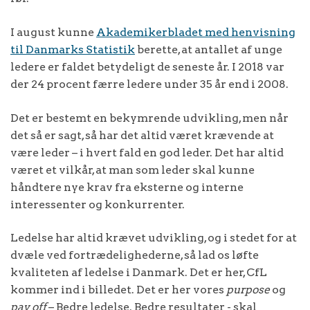
I august kunne
Akademikerbladet med henvisning
til Danmarks Statistik
berette, at antallet af unge
ledere er faldet betydeligt de seneste år. I 2018 var
der 24 procent færre ledere under 35 år end i 2008.
Det er bestemt en bekymrende udvikling, men når
det så er sagt, så har det altid været krævende at
være leder – i hvert fald en god leder. Det har altid
været et vilkår, at man som leder skal kunne
håndtere nye krav fra eksterne og interne
interessenter og konkurrenter.
Ledelse har altid krævet udvikling, og i stedet for at
dvæle ved fortrædelighederne, så lad os løfte
kvaliteten af ledelse i Danmark. Det er her, CfL
kommer ind i billedet. Det er her vores
purpose
og
pay off
– Bedre ledelse. Bedre resultater - skal