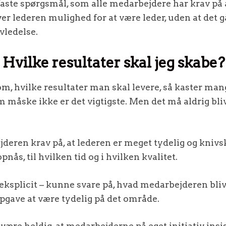
faste spørgsmål, som alle medarbejdere har krav på 
er lederen mulighed for at være leder, uden at det g
vledelse.
 Hvilke resultater skal jeg skabe?
om, hvilke resultater man skal levere, så kaster mang
m måske ikke er det vigtigste. Men det må aldrig bli
deren krav på, at lederen er meget tydelig og knivsk
pnås, til hvilken tid og i hvilken kvalitet.
 eksplicit – kunne svare på, hvad medarbejderen bliv
opgave at være tydelig på det område.
ære heldig, at medarbejderne på eget initiativ insis