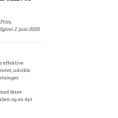
Friis,
ivet 2. juni 2020.
 effektive
entet, udvikle
utninger.
 med disse
ljen og en dyr