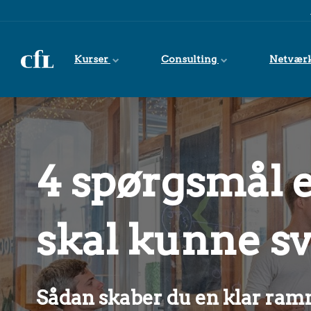
Spring til indhold
Kurser
Consulting
Netvær
4 spørgsmål 
skal kunne sv
Sådan skaber du en klar ram