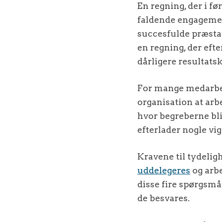
En regning, der i f
faldende engagemen
succesfulde præstat
en regning, der eft
dårligere resultats
For mange medarbejd
organisation at arbej
hvor begreberne bli
efterlader nogle vi
Kravene til tydelig
uddelegeres
og arbe
disse fire spørgsmå
de besvares.