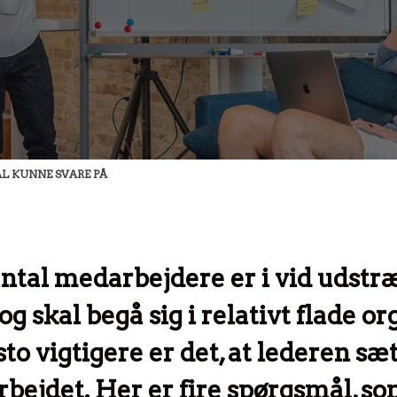
AL KUNNE SVARE PÅ
antal medarbejdere er i vid udst
g skal begå sig i relativt flade or
o vigtigere er det, at lederen sæt
bejdet. Her er fire spørgsmål, s