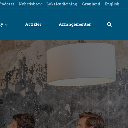
Podcast
Nyhedsbrev
Lokaleudlejning
Grønland
English
ty
Artikler
Arrangementer