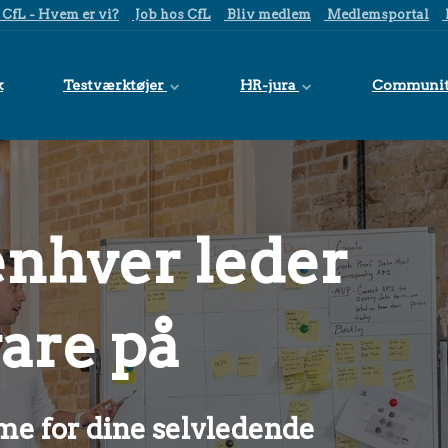
CfL - Hvem er vi?
Job hos CfL
Bliv medlem
Medlemsportal
k
Testværktøjer
HR-jura
Communi
enhver leder
are på
me for dine selvledende