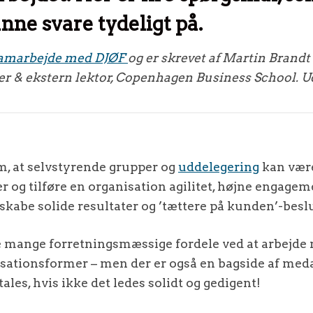
unne svare tydeligt på.
 samarbejde med DJØF
og er skrevet
af Martin Brandt 
 & ekstern lektor, Copenhagen Business School. Udg
om, at selvstyrende grupper og
uddelegering
kan være
 og tilføre en organisation agilitet, højne engagem
abe solide resultater og ’tættere på kunden’-besl
e mange forretningsmæssige fordele ved at arbejde
sationsformer – men der er også en bagside af meda
tales, hvis ikke det ledes solidt og gedigent!