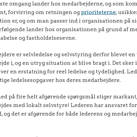
ørste omgang lander hos medarbejderne, og som kom
t, forvirring om retningen og
prioriteterne
, usikk
ion er, og om man passer ind i organisationen på si
erfølgende lander hos organisationen på grund af 
kabelse og fastholdelsesevne.
ere er selvledelse og selvstyring derfor blevet en
de i, og en utryg situation at blive bragt i. Det sker 
ver en erstatning for reel ledelse og tydelighed. Led
gtige ledelsesopgaver hos deres medarbejdere.
hed på fire helt afgørende spørgsmål stiger markant
jdes med lokalt selvstyre! Lederen har ansvaret for
l, og det er afgørende for både lederens og medarbej