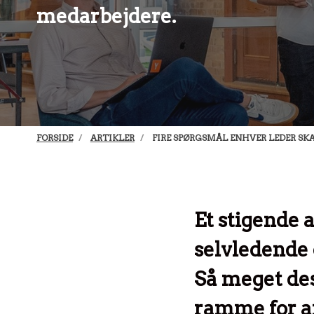
medarbejdere.
FORSIDE
ARTIKLER
FIRE SPØRGSMÅL ENHVER LEDER SK
Et stigende 
selvledende o
Så meget dest
ramme for ar