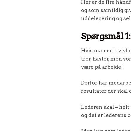
Her er de fire hånd
og som samtidig giv
uddelegering og sel
Spørgsmål 1:
Hvis man er i tvivl 
tror, haster, men so
være på arbejde!
Derfor har medarbej
resultater der skal o
Lederen skal – helt
og det er lederens 
Man kan som leder v