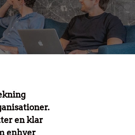
rækning
ganisationer.
ter en klar
om enhver