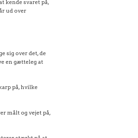
at kende svaret på,
år ud over
e sig over det, de
ve en gætteleg at
arp på, hvilke
er målt og vejet på,
terer stærkt på at