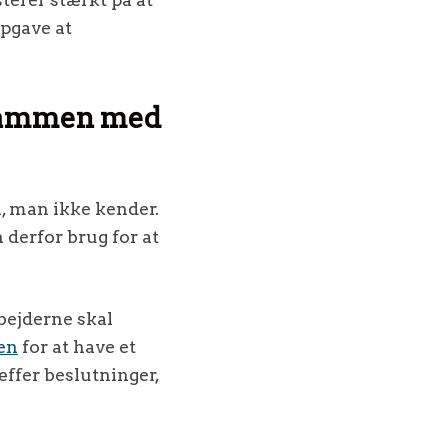
opgave at
 sammen med
on, man ikke kender.
derfor brug for at
bejderne skal
en
for at have et
ræffer beslutninger,