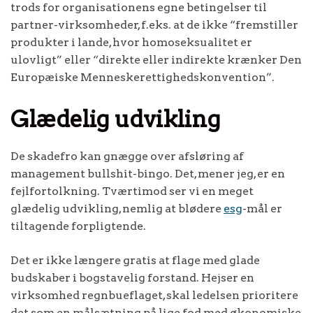
trods for organisationens egne betingelser til
partner-virksomheder, f.eks. at de ikke “fremstiller
produkter i lande, hvor homoseksualitet er
ulovligt” eller “direkte eller indirekte krænker Den
Europæiske Menneskerettighedskonvention”.
Glædelig udvikling
De skadefro kan gnægge over afsløring af
management bullshit-bingo. Det, mener jeg, er en
fejlfortolkning. Tværtimod ser vi en meget
glædelig udvikling, nemlig at blødere
esg
-mål er
tiltagende forpligtende.
Det er ikke længere gratis at flage med glade
budskaber i bogstavelig forstand. Hejser en
virksomhed regnbueflaget, skal ledelsen prioritere
det som en målsætning på lige fod med økonomiske