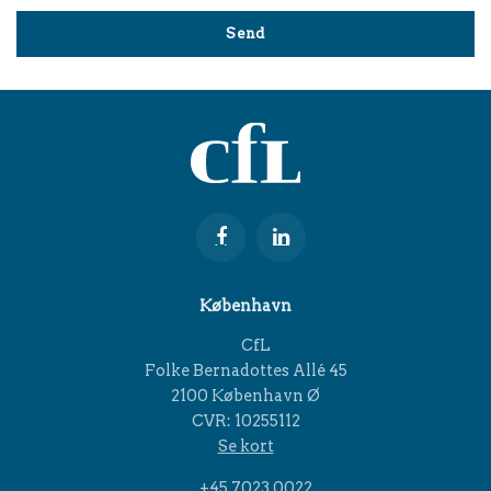
København
CfL
Folke Bernadottes Allé 45
2100 København Ø
CVR: 10255112
Se kort
+45 7023 0022