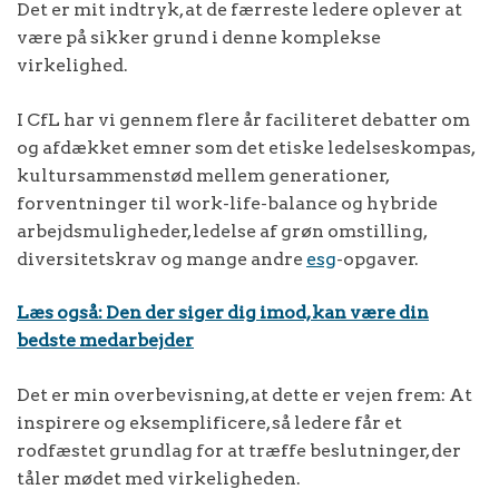
Det er mit indtryk, at de færreste ledere oplever at
være på sikker grund i denne komplekse
virkelighed.
I CfL har vi gennem flere år faciliteret debatter om
og afdækket emner som det etiske ledelseskompas,
kultursammenstød mellem generationer,
forventninger til work-life-balance og hybride
arbejdsmuligheder, ledelse af grøn omstilling,
diversitetskrav og mange andre
esg
-opgaver.
Læs også: Den der siger dig imod, kan være din
bedste medarbejder
Det er min overbevisning, at dette er vejen frem: At
inspirere og eksemplificere, så ledere får et
rodfæstet grundlag for at træffe beslutninger, der
tåler mødet med virkeligheden.