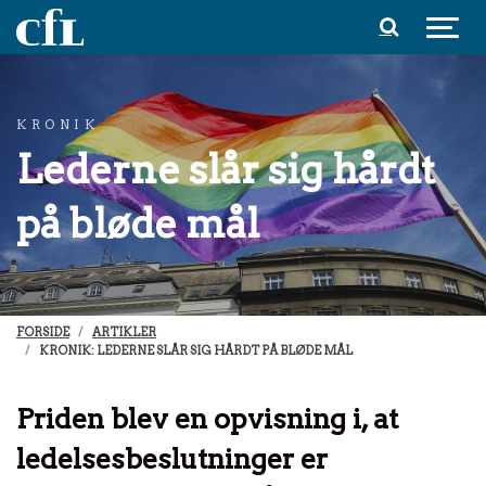
Spring til indhold
KRONIK
Lederne slår sig hårdt
på bløde mål
FORSIDE
ARTIKLER
KRONIK: LEDERNE SLÅR SIG HÅRDT PÅ BLØDE MÅL
Priden blev en opvisning i, at
ledelsesbeslutninger er