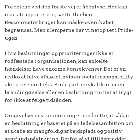
Fordelene ved den første vej er åbenlyse. Her kan
man afrapportere og sætte flueben.
Ressourceforbruget kan måske ovenikøbet
begrænses. Men ulemperne har vi netop set i Pride-
ugen.
Hvis beslutninger og prioriteringer ikke er
rodfæstede i organisationen, kan enkelte
hændelser have enorme konsekvenser. Det er en
risiko at blive afsløret, hvis en social responsibility
aktivitet som f.eks. Pride partnerskab kun er en
brandingøvelse eller en beslutning truffet af frygt
for ikke at følge tidsånden.
Omgivelsernes forventning er med rette, at sådan
en beslutning er baseret på en ledelsesambition om
at skabe en mangfoldig arbejdsplads og positiv
samfundspåvirkning. Derfor så vi tillidsbruddet