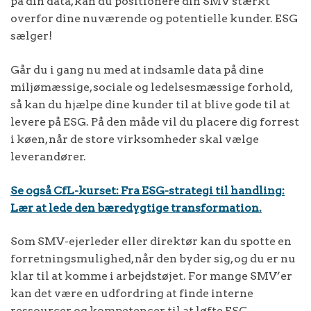
på din data, kan du positionere din SMV stærkt
overfor dine nuværende og potentielle kunder. ESG
sælger!
Går du i gang nu med at indsamle data på dine
miljømæssige, sociale og ledelsesmæssige forhold,
så kan du hjælpe dine kunder til at blive gode til at
levere på ESG. På den måde vil du placere dig forrest
i køen, når de store virksomheder skal vælge
leverandører.
Se også CfL-kurset: Fra ESG-strategi til handling:
Lær at lede den bæredygtige transformation.
Som SMV-ejerleder eller direktør kan du spotte en
forretningsmulighed, når den byder sig, og du er nu
klar til at komme i arbejdstøjet. For mange SMV’er
kan det være en udfordring at finde interne
ressourcer og kompetencer til at løfte ESG-