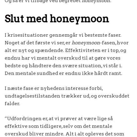
Og så er vi tilbage ved begrebet
honeymoon
.
Slut med honeymoon
I krisesituationer gennemgår vi bestemte faser.
Noget af det første vi ser, er
honeymoon
-fasen, hvor
alt er nyt og spændende. Effektiviteten er i top, og
endnu har vi mentalt overskud til at gøre vores
bedste og håndtere den svære situation, vi står i.
Den mentale sundhed er endnu ikke hårdt ramt.
I næste fase er nyhedens interesse forbi,
undtagelsestilstanden trækker ud, og overskuddet
falder.
”Udfordringen er, at vi prøver at være lige så
effektive som tidligere, selv om det mentale
overskud bliver mindre. Alt i alt opleves det som