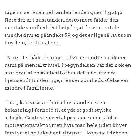
Lige nu ser vi en helt anden tendens, nemlig at jo
flere der er i husstanden, desto mere falder den
mentale sundhed. Det betyder, at deres mentale
sundhed nu er på indeks 59, og det er lige så lavt som
hos dem, der bor alene.
”Nu er det både de unge og børnefamilierne, der er
ramt på mental trivsel. I begyndelsen var der nok en
stor grad af ensomhed forbundet med at være
hjemsendt for de unge, mens ensomhedsfølelse var
mindre i familierne.”
”I dag kan vi se, at flere i husstanden er en
belastning i forhold til at yde et godt stykke
arbejde. Gevinsten ved at præstere er en vigtig
motivationsfaktor, men hvis man hele tiden bliver
forstyrret og ikke har tid og ro til komme i dybden,