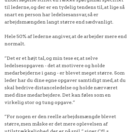
til lederne, og der er en tydelig tendens til, at lige så
snart en person har ledelsesansvar, så er
arbejdsmængden langt større end sædvanligt.
Hele 50% af lederne angiver, at de arbejder mere end
normalt.
”Det er et højt tal, og min tese er, at selve
ledelsesopgaven - det at motivere og holde
medarbejderne i gang - er blevet meget større. Som
leder har du dine egne opgaver samtidigt med, at du
skal bedrive distanceledelse og holde nærværet
med dine medarbejdere. Det kan føles som en
virkelig stor og tung opgave.”
”For nogen er den reelle arbejdsmængde blevet
større, men måske er det mere oplevelsen af
utilstrækkelighed, der er på spil,” siger CfLs