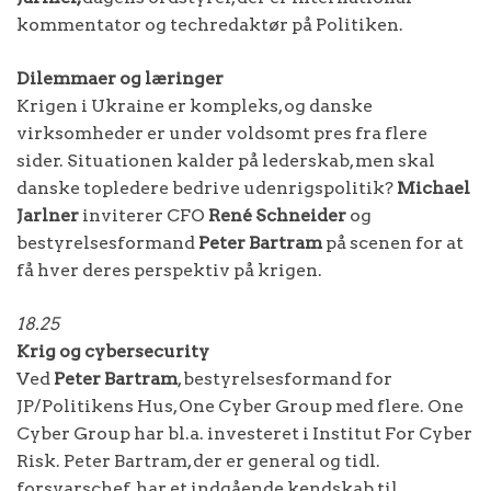
kommentator og techredaktør på Politiken.
Dilemmaer og læringer
Krigen i Ukraine er kompleks, og danske
virksomheder er under voldsomt pres fra flere
sider. Situationen kalder på lederskab, men skal
danske topledere bedrive udenrigspolitik?
Michael
Jarlner
inviterer CFO
René Schneider
og
bestyrelsesformand
Peter Bartram
på scenen for at
få hver deres perspektiv på krigen.
18.25
Krig og cybersecurity
Ved
Peter Bartram
, bestyrelsesformand for
JP/Politikens Hus, One Cyber Group med flere. One
Cyber Group har bl.a. investeret i Institut For Cyber
Risk. Peter Bartram, der er general og tidl.
forsvarschef, har et indgående kendskab til