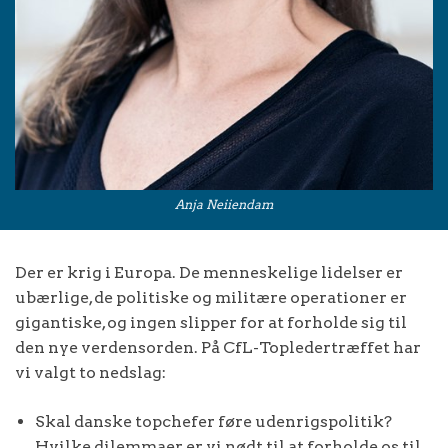
Anja Neiiendam
Der er krig i Europa. De menneskelige lidelser er
ubærlige, de politiske og militære operationer er
gigantiske, og ingen slipper for at forholde sig til
den nye verdensorden. På CfL-Topledertræffet har
vi valgt to nedslag:
Skal danske topchefer føre udenrigspolitik?
Hvilke dilemmaer er vi nødt til at forholde os til,