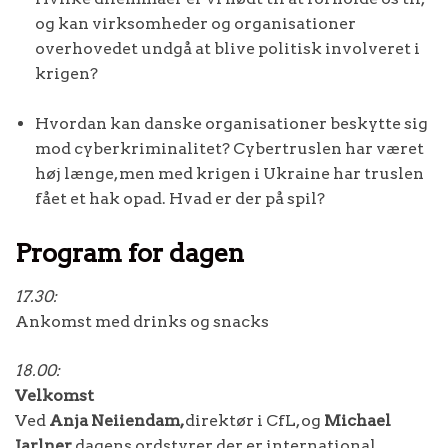
og kan virksomheder og organisationer
overhovedet undgå at blive politisk involveret i
krigen?
Hvordan kan danske organisationer beskytte sig
mod cyberkriminalitet? Cybertruslen har været
høj længe, men med krigen i Ukraine har truslen
fået et hak opad. Hvad er der på spil?
Program for dagen
17.30:
Ankomst med drinks og snacks
18.00:
Velkomst
Ved
Anja Neiiendam,
direktør i CfL, og
Michael
Jarlner,
dagens ordstyrer, der er international