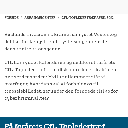
FORSIDE
ARRANGEMENTER
CFL-TOPLEDERTRÆF APRIL 2022
Ruslands invasion i Ukraine har rystet Vesten, og
det har for længst sendt rystelser gennem de
danske direktionsgange.
CfL har ryddet kalenderen og dedikeret forårets
CfL-Topledertræf til at diskutere lederskab i den
nye verdensorden: Hvilke dilemmaer står vi
overfor, og hvordan skal vi forholde os til
trusselsbilledet, herunder den forøgede risiko for
cyberkriminalitet?
På forårets CfL-Topledertræf