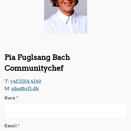
Pia Fuglsang Bach
Communitychef
T:
+45 5154 4149
M:
pba@cfl.dk
Navn
*
Email
*