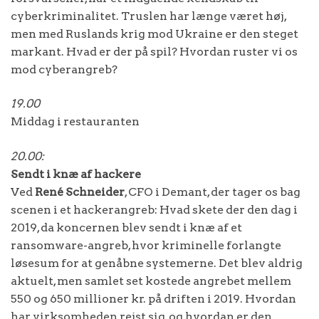
cyberkriminalitet. Truslen har længe været høj,
men med Ruslands krig mod Ukraine er den steget
markant. Hvad er der på spil? Hvordan ruster vi os
mod cyberangreb?
19.00
Middag i restauranten
20.00:
Sendt i knæ af hackere
Ved
René Schneider
, CFO i Demant, der tager os bag
scenen i et hackerangreb: Hvad skete der den dag i
2019, da koncernen blev sendt i knæ af et
ransomware-angreb, hvor kriminelle forlangte
løsesum for at genåbne systemerne. Det blev aldrig
aktuelt, men samlet set kostede angrebet mellem
550 og 650 millioner kr. på driften i 2019. Hvordan
har virksomheden rejst sig, og hvordan er den