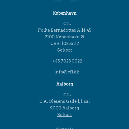
København
CfL
Folke Bernadottes Allé 45
2100 København Ø
CVR: 10255112
Se kort
+45 7023 0022
info@cfl.dk
Aalborg
CfL
C.A. Olesens Gade 1, 1. sal
9000 Aalborg
Se kort