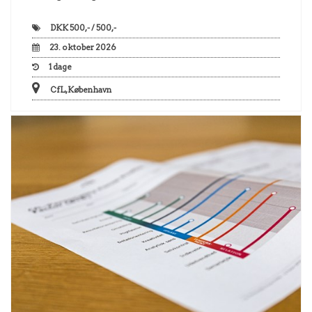
DKK
500,- / 500,-
23. oktober 2026
1
dage
CfL, København