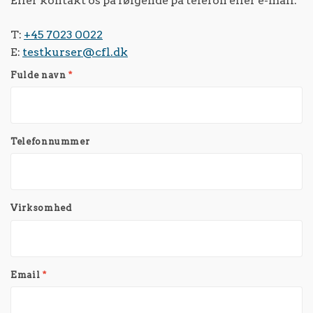
Eller kontakt os på følgende på telefon eller e-mail.
T:
+45 7023 0022
E:
testkurser@cfl.dk
Fulde navn
*
Telefonnummer
Virksomhed
Email
*