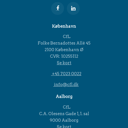
København
CfL
Folke Bernadottes Allé 45
2100 København Ø
CVR: 10255112
Se kort
+45 7023 0022
info@cfl.dk
Aalborg
CfL
C.A. Olesens Gade 1, 1. sal
9000 Aalborg
Se kort