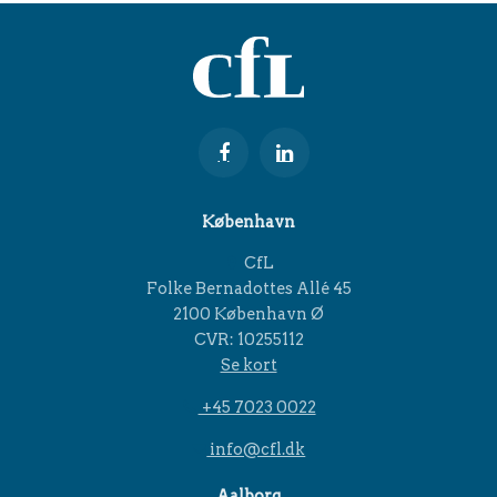
København
CfL
Folke Bernadottes Allé 45
2100 København Ø
CVR: 10255112
Se kort
+45 7023 0022
info@cfl.dk
Aalborg