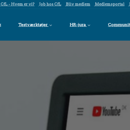
CfL - Hvem er vi?
Job hos CfL
Bliv medlem
Medlemsportal
k
Testværktøjer
HR-jura
Communi