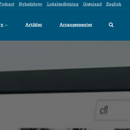
Podcast
Nyhedsbrev
Lokaleudlejning
Grønland
English
ty
Artikler
Arrangementer