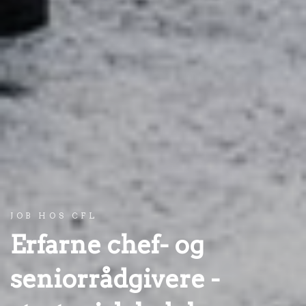
JOB HOS CFL
Erfarne chef- og
seniorrådgivere -