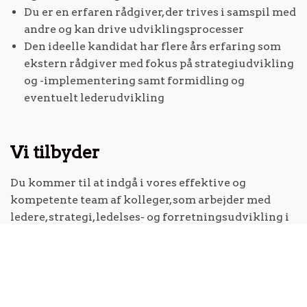
Du er en erfaren rådgiver, der trives i samspil med
andre og kan drive udviklingsprocesser
Den ideelle kandidat har flere års erfaring som
ekstern rådgiver med fokus på strategiudvikling
og -implementering samt formidling og
eventuelt lederudvikling
Vi tilbyder
Du kommer til at indgå i vores effektive og
kompetente team af kolleger, som arbejder med
ledere, strategi, ledelses- og forretningsudvikling i
mange forskellige kontekster.
CfL tilbyder en bred palet af rådgivningsydelser,
lige fra ledelsesakademier, strategifacilitering,
forandringsledelse, projektledelse, digitalisering til