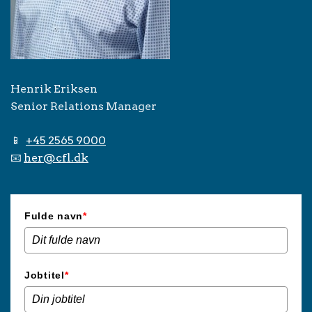
Henrik Eriksen
Senior Relations Manager
📱
+45 2565 9000
📧
her@cfl.dk
Fulde navn
*
Jobtitel
*