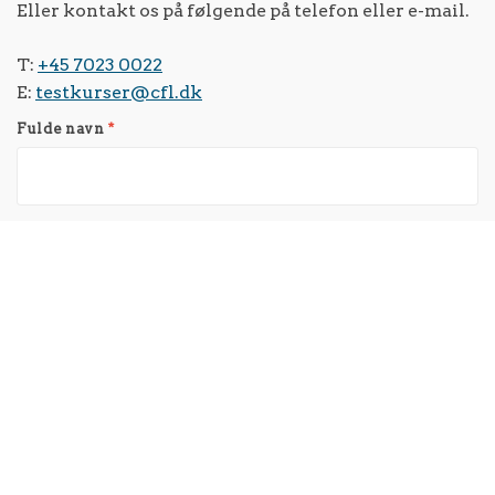
Eller kontakt os på følgende på telefon eller e-mail.
T:
+45 7023 0022
E:
testkurser@cfl.dk
Fulde navn
*
Telefonnummer
Virksomhed
Email
*