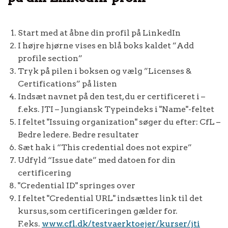
Start med at åbne din profil på LinkedIn
I højre hjørne vises en blå boks kaldet ”Add
profile section”
Tryk på pilen i boksen og vælg ”Licenses &
Certifications” på listen
Indsæt navnet på den test, du er certificeret i –
f.eks. JTI – Jungiansk Typeindeks i "Name"-feltet
I feltet "Issuing organization" søger du efter: CfL –
Bedre ledere. Bedre resultater
Sæt hak i “This credential does not expire”
Udfyld “Issue date” med datoen for din
certificering
"Credential ID" springes over
I feltet "Credential URL" indsættes link til det
kursus, som certificeringen gælder for.
F.eks.
www.cfl.dk/testvaerktoejer/kurser/jti