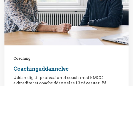
Coaching
Coachinguddannelse
Uddan dig til professionel coach med EMCC-
akkrediteret coachuddannelse i 3 niveauer. På
coachinguddannelsen får du teoretisk indsigt og
praktiske færdigheder til at mestre coaching i
professionelle sammenhænge.
DKK
51.300,- / 59.900,-
København & Aarhus