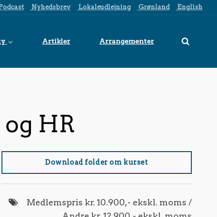
Podcast
Nyhedsbrev
Lokaleudlejning
Grønland
English
ty
Artikler
Arrangementer
e og HR
Download folder om kurset
Medlemspris kr. 10.900,- ekskl. moms /
Andre kr. 12.900,- ekskl. moms