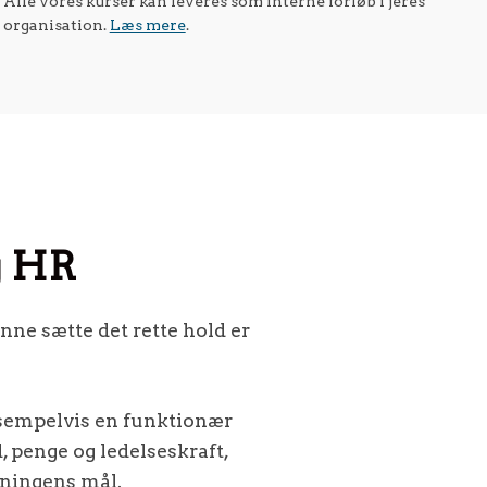
Alle vores kurser kan leveres som interne forløb i jeres
organisation.
Læs mere
.
g HR
unne sætte det rette hold er
eksempelvis en funktionær
, penge og ledelseskraft,
etningens mål.