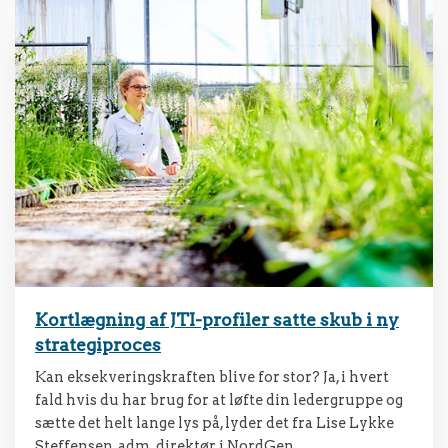
Kortlægning af JTI-profiler satte skub i ny
strategiproces
Kan eksekveringskraften blive for stor? Ja, i hvert
fald hvis du har brug for at løfte din ledergruppe og
sætte det helt lange lys på, lyder det fra Lise Lykke
Steffensen, adm. direktør i NordGen.