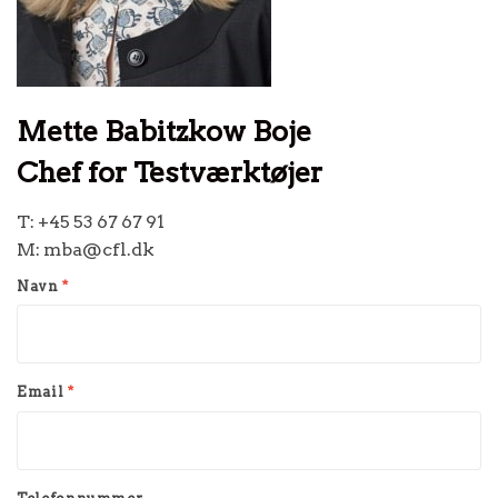
Mette Babitzkow Boje
Chef for Testværktøjer
T: +45 53 67 67 91
M: mba@cfl.dk
Navn
*
Email
*