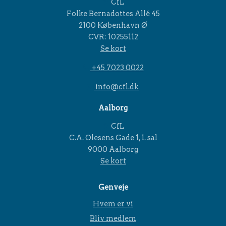
CfL
Folke Bernadottes Allé 45
2100 København Ø
CVR: 10255112
Se kort
+45 7023 0022
info@cfl.dk
Aalborg
CfL
C.A. Olesens Gade 1, 1. sal
9000 Aalborg
Se kort
Genveje
Hvem er vi
Bliv medlem