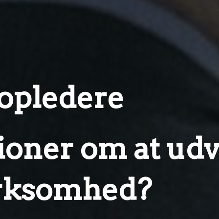
topledere
oner om at udv
virksomhed?