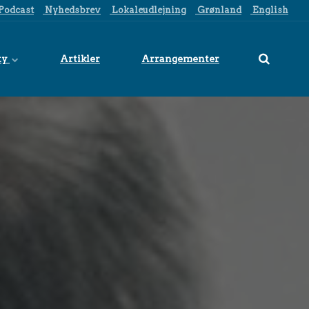
Podcast
Nyhedsbrev
Lokaleudlejning
Grønland
English
ty
Artikler
Arrangementer