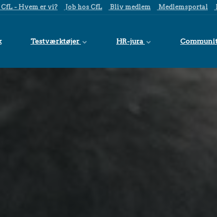
CfL - Hvem er vi?
Job hos CfL
Bliv medlem
Medlemsportal
k
Testværktøjer
HR-jura
Communi