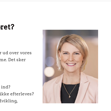
oret?
 ud over vores
me. Det sker
 ind?
kke efterleves?
dvikling,