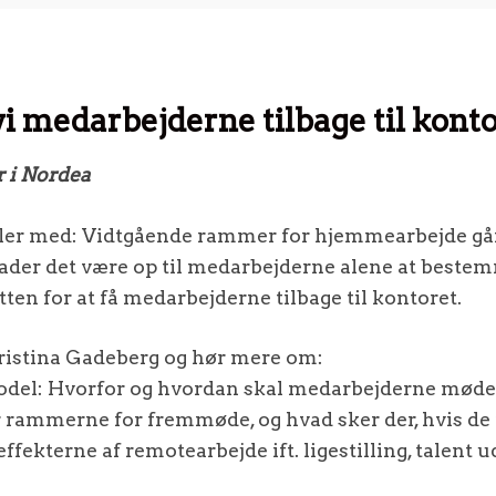
i medarbejderne tilbage til kont
r i Nordea
vler med: Vidtgående rammer for hjemmearbejde går
der det være op til medarbejderne alene at bestem
ten for at få medarbejderne tilbage til kontoret.
ristina Gadeberg og hør mere om:
odel: Hvorfor og hvordan skal medarbejderne møde
ammerne for fremmøde, og hvad sker der, hvis de i
ekterne af remotearbejde ift. ligestilling, talent u