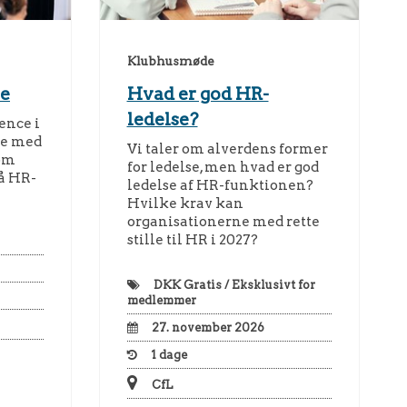
Klubhusmøde
e
Hvad er god HR-
ledelse?
ence i
de med
Vi taler om alverdens former
om
for ledelse, men hvad er god
å HR-
ledelse af HR-funktionen?
Hvilke krav kan
organisationerne med rette
stille til HR i 2027?
DKK
Gratis / Eksklusivt for
medlemmer
27. november 2026
1
dage
CfL