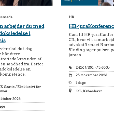
usmøde
HR
n arbejder du med
HR-juraKonferenc
doksledelse i
Kom til HR-juraKonfer
CfL, hvor vi i samarbej
sis
advokatfirmaet Norrb
der skal du i dag
Vinding tager pulsen p
 håndtere
juraen
trettede krav uden af
én sandhed fra. Derfor
DKK
4.100,- / 5.600,-
radoksledelse en
kompetence.
25. november 2026
1
dage
KK
Gratis / Eksklusivt for
mmer
CfL, København
oktober 2026
age