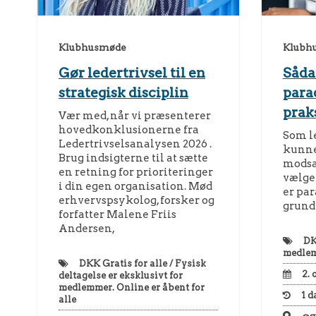
Klubhusmøde
Klubh
Gør ledertrivsel til en
Såda
strategisk disciplin
para
prak
Vær med, når vi præsenterer
hovedkonklusionerne fra
Som le
Ledertrivselsanalysen 2026 .
kunne
Brug indsigterne til at sætte
modsa
en retning for prioriteringer
vælge 
i din egen organisation. Mød
er pa
erhvervspsykolog, forsker og
grund
forfatter Malene Friis
Andersen,
D
medle
DKK
Gratis for alle / Fysisk
2. 
deltagelse er eksklusivt for
medlemmer. Online er åbent for
1
d
alle