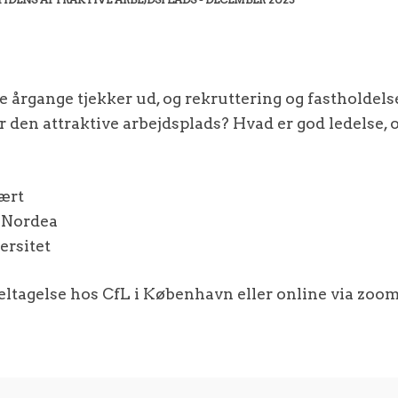
e årgange tjekker ud, og rekruttering og fastholdelse
en attraktive arbejdsplads? Hvad er god ledelse, og
vært
i Nordea
ersitet
ltagelse hos CfL i København eller online via zoo