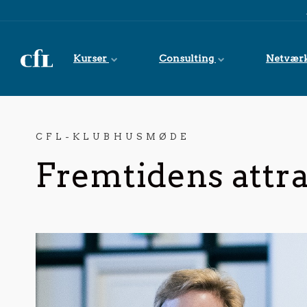
Spring til indhold
Kurser
Consulting
Netvær
CFL-KLUBHUSMØDE
Fremtidens attra