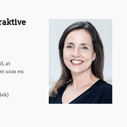
raktive
l, at
ger som en
isk)