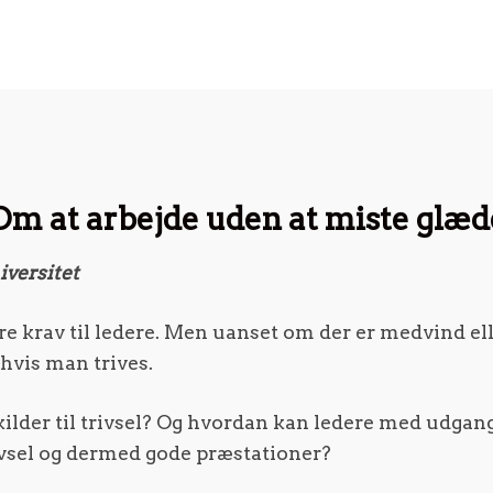
Om at arbejde uden at miste glæd
versitet
tore krav til ledere. Men uanset om der er medvind el
 hvis man trives.
kilder til trivsel? Og hvordan kan ledere med udga
ivsel og dermed gode præstationer?