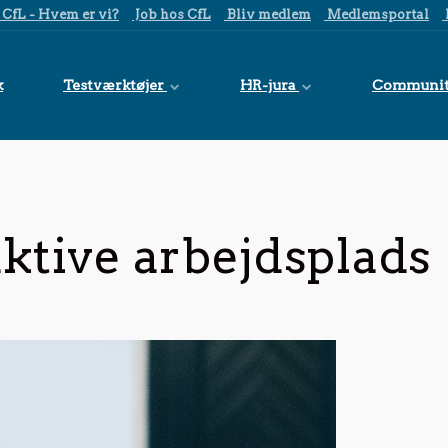
CfL - Hvem er vi?
Job hos CfL
Bliv medlem
Medlemsportal
k
Testværktøjer
HR-jura
Communi
ktive arbejdsplads