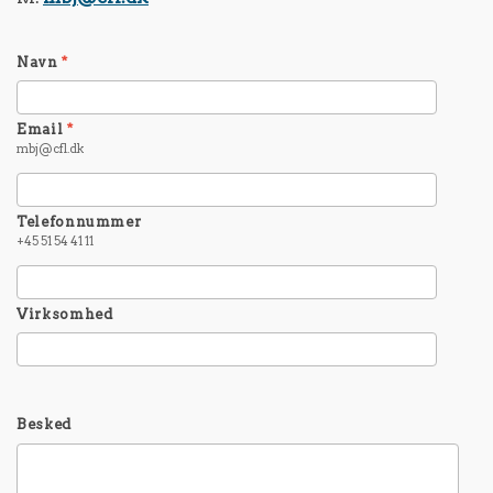
Navn
*
Email
*
mbj@cfl.dk
Telefonnummer
+45 51 54 41 11
Virksomhed
Besked