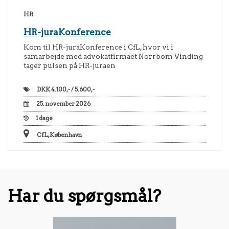
HR
HR-juraKonference
Kom til HR-juraKonference i CfL, hvor vi i
samarbejde med advokatfirmaet Norrbom Vinding
tager pulsen på HR-juraen
DKK
4.100,- / 5.600,-
25. november 2026
1
dage
CfL, København
Har du spørgsmål?