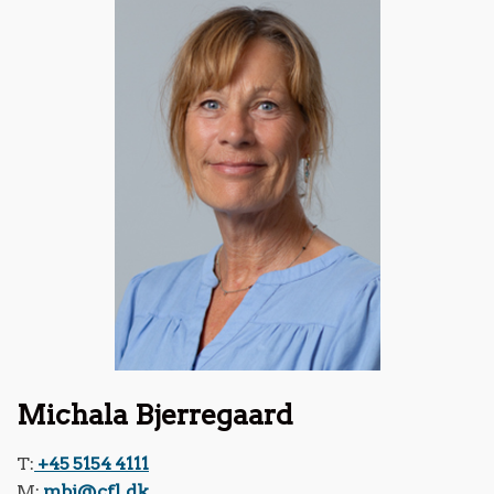
Michala Bjerregaard
T:
+45 5154 4111
M:
mbj@cfl.dk