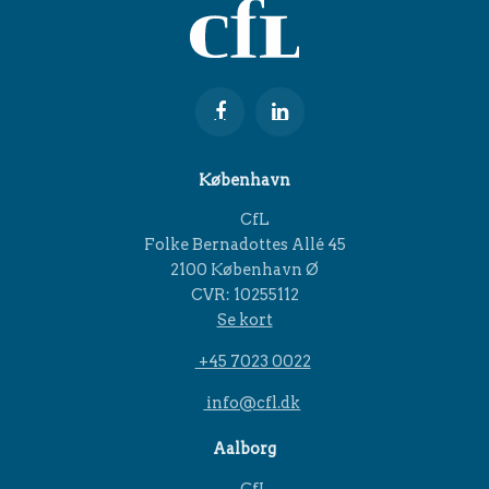
København
CfL
Folke Bernadottes Allé 45
2100 København Ø
CVR: 10255112
Se kort
+45 7023 0022
info@cfl.dk
Aalborg
CfL