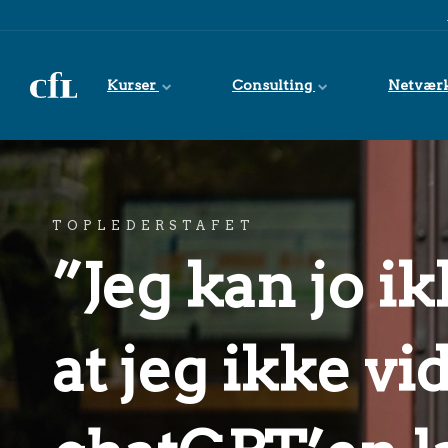
Spring til indhold
Kurser
Consulting
Netvær
TOPLEDERSTAFET
”Jeg kan jo ik
at jeg ikke vi