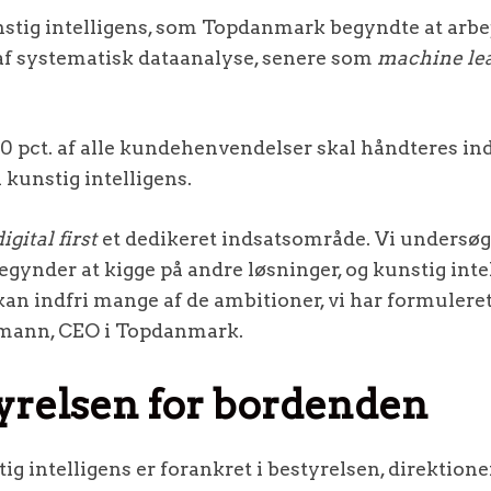
stig intelligens, som Topdanmark begyndte at arbe
m af systematisk dataanalyse, senere som
machine le
t 80 pct. af alle kundehenvendelser skal håndteres i
 kunstig intelligens.
digital first
et dedikeret indsatsområde. Vi undersøger
egynder at kigge på andre løsninger, og kunstig intel
 kan indfri mange af de ambitioner, vi har formuleret 
rmann, CEO i Topdanmark.
yrelsen for bordenden
ig intelligens er forankret i bestyrelsen, direktion