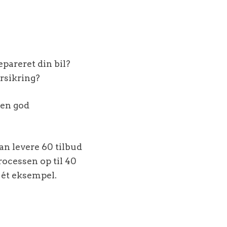
repareret din bil?
orsikring?
å en god
an levere 60 tilbud
processen op til 40
e ét eksempel.