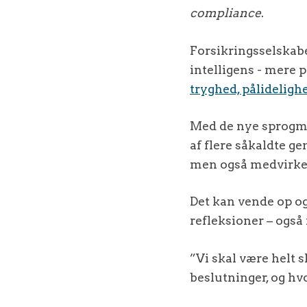
compliance
.
Forsikringsselskabe
intelligens - mere 
tryghed, pålidelig
Med de nye sprogmo
af flere såkaldte g
men også medvirker 
Det kan vende op og
refleksioner – også
”Vi skal være helt s
beslutninger, og hvo