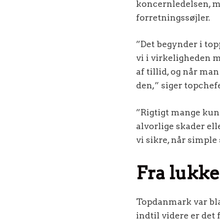
koncernledelsen, me
forretningssøjler.
”Det begynder i top
vi i virkeligheden 
af tillid, og når m
den,” siger topchefe
”Rigtigt mange kund
alvorlige skader el
vi sikre, når simple
Fra lukke
Topdanmark var bla
indtil videre er det