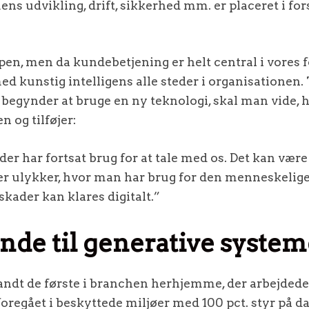
ns udvikling, drift, sikkerhed mm. er placeret i for
pen, men da kundebetjening er helt central i vores f
med kunstig intelligens alle steder i organisatione
an begynder at bruge en ny teknologi, skal man vide
n og tilføjer:
er har fortsat brug for at tale med os. Det kan være
ler ulykker, hvor man har brug for den menneskelig
 skader kan klares digitalt.”
nde til generative system
ndt de første i branchen herhjemme, der arbejdede
 foregået i beskyttede miljøer med 100 pct. styr på da