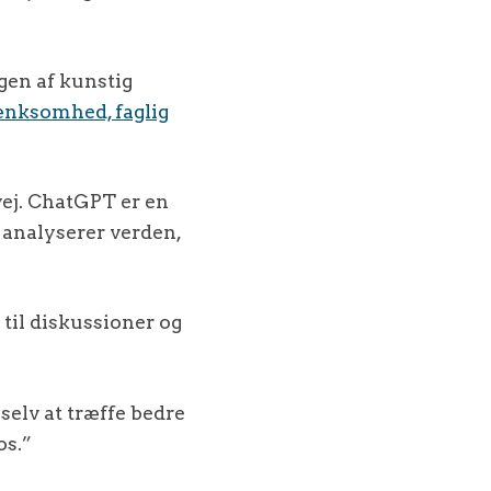
gen af kunstig
ænksomhed, faglig
ej. ChatGPT er en
e analyserer verden,
 til diskussioner og
 selv at træffe bedre
os.”