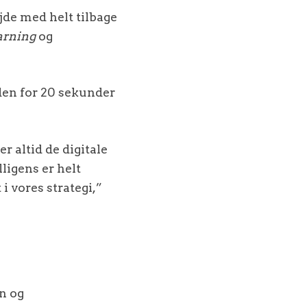
jde med helt tilbage
arning
og
nden for 20 sekunder
 altid de digitale
ligens er helt
i vores strategi,”
en og