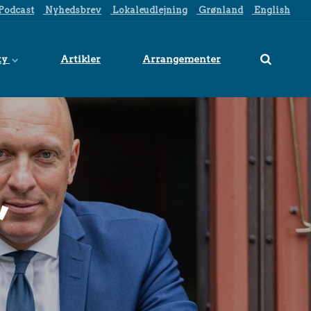
Podcast
Nyhedsbrev
Lokaleudlejning
Grønland
English
ty
Artikler
Arrangementer
,