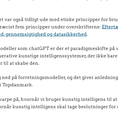
t var også tidligt ude med etiske principper for bru
præcist fem principper under overskrifterne:
Eftert
hed, gennemsigtighed og datasikkerhed
.
deller som chatGPT er der et paradigmeskifte på v
enerative kunstige intelligenssystemer, der ikke bar
til at skabe den.
 ned på forretningsmodeller, og det giver anledning
 i Topdanmark.
karpe på, hvornår vi bruger kunstig intelligens til at
rnår kunstig intelligens skal tage beslutninger for 