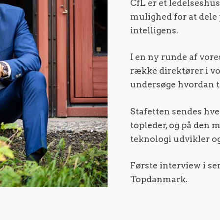
CfL er et ledelseshu
mulighed for at dele
intelligens.
I en ny runde af vores
række direktører i 
undersøge hvordan t
Stafetten sendes hve
topleder, og på den 
teknologi udvikler og
Første interview i s
Topdanmark.