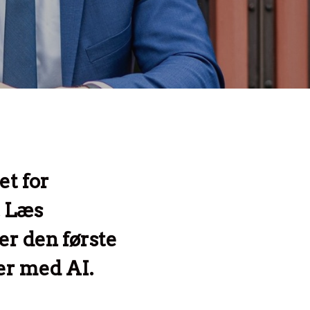
et for
. Læs
r den første
er med AI.