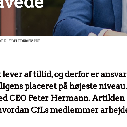
avede”
RK - TOPLEDERSTAFET
ver af tillid, og derfor er ansvar
lligens placeret på højeste niveau
ed CEO Peter Hermann. Artiklen e
, hvordan CfLs medlemmer arbejd