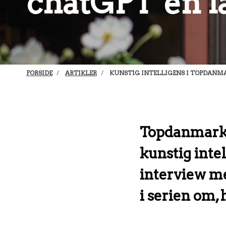
chatGPT’en l
FORSIDE
ARTIKLER
KUNSTIG INTELLIGENS I TOPDANMA
Topdanmark le
kunstig inte
interview m
i serien om