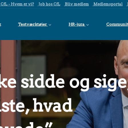
CfL - Hvem er vi?
Job hos CfL
Bliv medlem
Medlemsportal
k
Testværktøjer
HR-jura
Communi
ke sidde og sige
dste, hvad