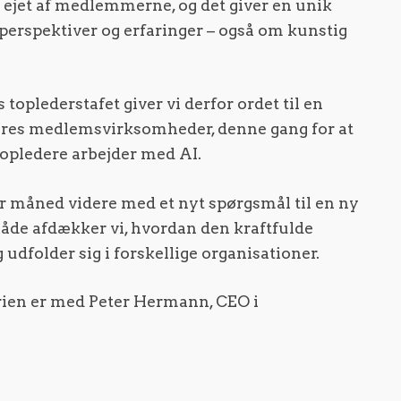
s ejet af medlemmerne, og det giver en unik
 perspektiver og erfaringer – også om kunstig
 toplederstafet giver vi derfor ordet til en
vores medlemsvirksomheder, denne gang for at
opledere arbejder med AI.
r måned videre med et nyt spørgsmål til en ny
måde afdækker vi, hvordan den kraftfulde
 udfolder sig i forskellige organisationer.
erien er med Peter Hermann, CEO i