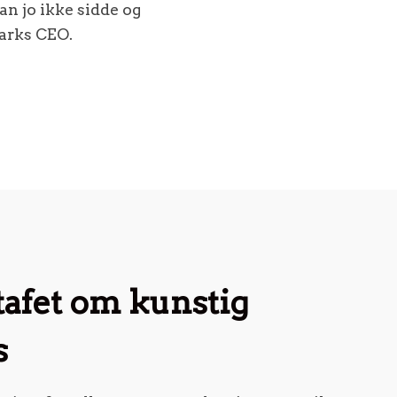
kan jo ikke sidde og
marks CEO.
tafet om kunstig
s