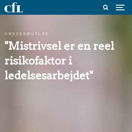
Spring til indhold
UNDERSØGELSE
"Mistrivsel er en reel
risikofaktor i
ledelsesarbejdet"