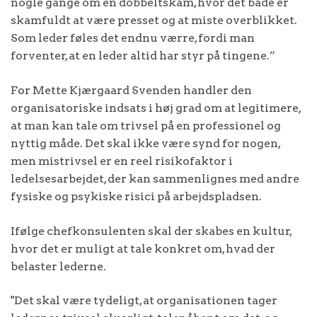
nogle gange om en dobbeltskam, hvor det både er
skamfuldt at være presset og at miste overblikket.
Som leder føles det endnu værre, fordi man
forventer, at en leder altid har styr på tingene.”
For Mette Kjærgaard Svenden handler den
organisatoriske indsats i høj grad om at legitimere,
at man kan tale om trivsel på en professionel og
nyttig måde. Det skal ikke være synd for nogen,
men mistrivsel er en reel risikofaktor i
ledelsesarbejdet, der kan sammenlignes med andre
fysiske og psykiske risici på arbejdspladsen.
Ifølge chefkonsulenten skal der skabes en kultur,
hvor det er muligt at tale konkret om, hvad der
belaster lederne.
"Det skal være tydeligt, at organisationen tager