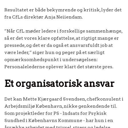
Resultatet er både bekymrende og kritisk, lyder det
fra CfLs direktør Anja Neiiendam.
”Når CfL møder ledere i forskellige sammenhænge,
så er det vores klare opfattelse, at rigtigt mange er
pressede, og det er da også et ansvarsfuldt job at
være leder,” siger hun og peger på et særligt
opmærksomhedspunkt i undersøgelsen:
Personalelederne oplever klart det største pres.
Et organisatorisk ansvar
Det kan Mette Kjærgaard Svendsen, chefkonsulent i
Arbejdsmiljø København, nikke genkendende til.
Som projektleder for PS - Indsats for Psykisk
Sundhed i Københavns Kommune - har hun i en
årrække arbejdet med trivsel, stress og ledelse.