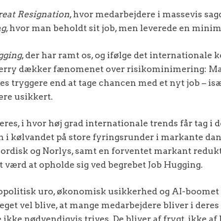
reat Resignation
, hvor medarbejdere i massevis sagd
ng
, hvor man beholdt sit job, men leverede en minim
gging
, der har ramt os, og ifølge det internationale 
rry dækker fænomenet over risikominimering: Man 
les tryggere end at tage chancen med et nyt job – især
re usikkert.
eres, i hvor høj grad internationale trends får tag i 
 i kølvandet på store fyringsrunder i markante d
rdisk og Norlys, samt en forventet markant redukti
et værd at opholde sig ved begrebet Job Hugging.
opolitisk uro, økonomisk usikkerhed og AI-boomet f
eget vel blive, at mange medarbejdere bliver i der
 ikke nødvendigvis trives. De bliver af frygt, ikke af 