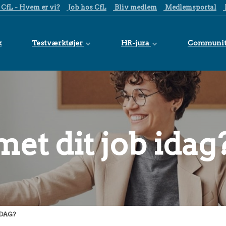
CfL - Hvem er vi?
Job hos CfL
Bliv medlem
Medlemsportal
k
Testværktøjer
HR-jura
Communi
et dit job idag
 DAG?