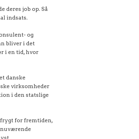
e deres job op. Så
al indsats.
konsulent- og
bliver i det
 i en tid, hvor
det danske
anske virksomheder
on i den statslige
rygt for fremtiden,
es nuværende
lyst.