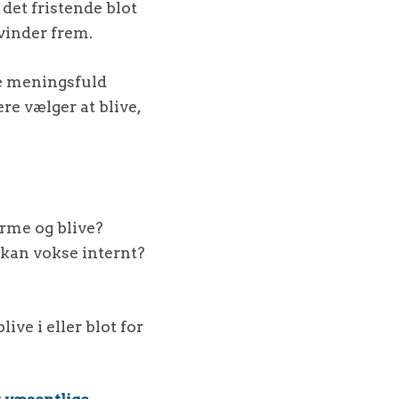
 det fristende blot
vinder frem.
be meningsfuld
re vælger at blive,
orme og blive?
 kan vokse internt?
ive i eller blot for