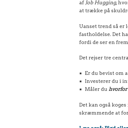
af
Job Hugging
, hv
at trække på skuldr
Uanset trend så er
fastholdelse. Det h
fordi de ser en frem
Det rejser tre centr
Er du bevist om a
Investerer du i i
Måler du
hvorfor
Det kan også koges n
skræmmende at fo