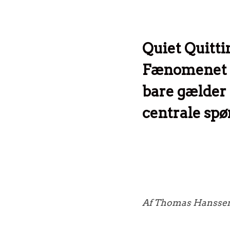
Quiet Quitti
Fænomenet er
bare gælder 
centrale spø
Af Thomas Hanssen,