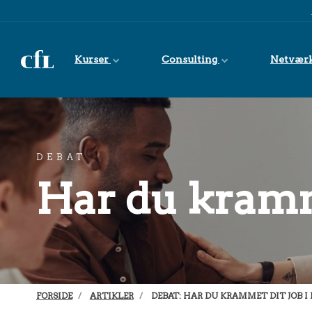
Spring til indhold
Kurser
Consulting
Netvær
DEBAT
Har du kramm
FORSIDE
ARTIKLER
DEBAT: HAR DU KRAMMET DIT JOB I