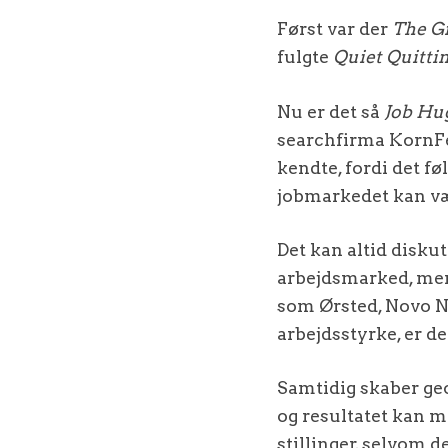
Først var der
The G
fulgte
Quiet Quitti
Nu er det så
Job Hu
searchfirma KornFe
kendte, fordi det fø
jobmarkedet kan væ
Det kan altid diskut
arbejdsmarked, men
som Ørsted, Novo No
arbejdsstyrke, er d
Samtidig skaber ge
og resultatet kan m
stillinger, selvom de