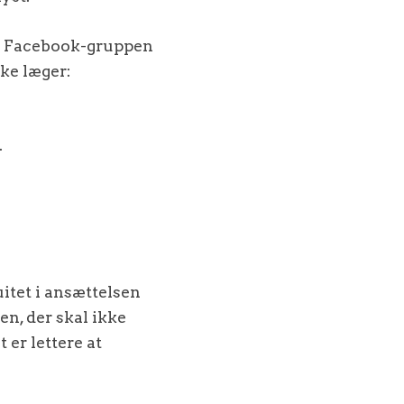
 i Facebook-gruppen
ke læger:
.
itet i ansættelsen
en, der skal ikke
 er lettere at