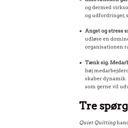
og dermed virkso
og udfordringer,
Angst og stress s
udløse en domino
organisationen 
Tænk sig. Medarb
høj medarbejdero
skaber dynamik. M
som gerne vil udv
Tre spørg
Quiet Quitting
handl