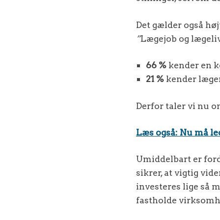
Det gælder også høj
”
Lægejob og lægeli
66 %
kender en kol
21 %
kender læger,
Derfor taler vi nu 
Læs også: Nu må le
Umiddelbart er for
sikrer, at vigtig vi
investeres lige så m
fastholde virksomh