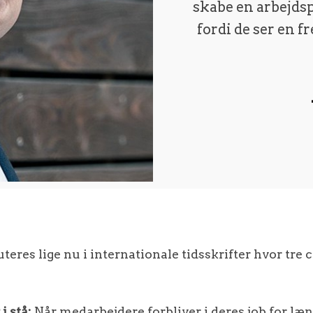
skabe en arbejdsp
fordi de ser en f
eres lige nu i internationale tidsskrifter hvor tre ce
i stå:
Når medarbejdere forbliver i deres job for læn