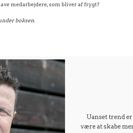
 have medarbejdere, som bliver af frygt?
 under boksen.
Uanset trend er
være at skabe men