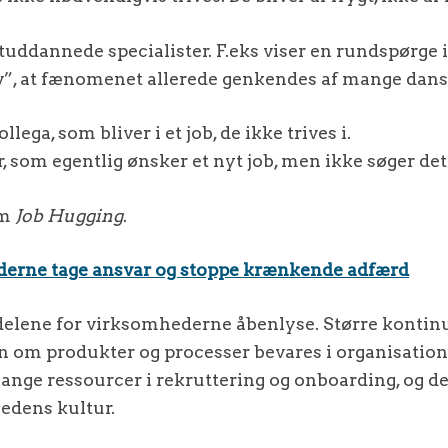
tuddannede specialister. F.eks viser en rundspørge
v”, at fænomenet allerede genkendes af mange dans
lega, som bliver i et job, de ikke trives i.
 som egentlig ønsker et nyt job, men ikke søger det
om
Job Hugging
.
derne tage ansvar og stoppe krænkende adfærd
delene for virksomhederne åbenlyse. Større kontinu
den om produkter og processer bevares i organisation
ange ressourcer i rekruttering og onboarding, og det
edens kultur.