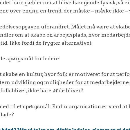
or det bare gælder om at blive hængende fysisk, så er
ene over endnu en trend, der måske – måske ikke – 
 ledelsesopgaven uforandret. Målet må være at ska
andler om at skabe en arbejdsplads, hvor medarbejde
tid. Ikke fordi de frygter alternativet.
ale spørgsmål for ledere:
t skabe en kultur, hvor folk er motiveret for at perf
ntern udvikling og muligheder for at medarbejderne
folk bliver, ikke bare
at
de bliver?
ed til et spørgsmål: Er din organisation er værd at bl
rlade?