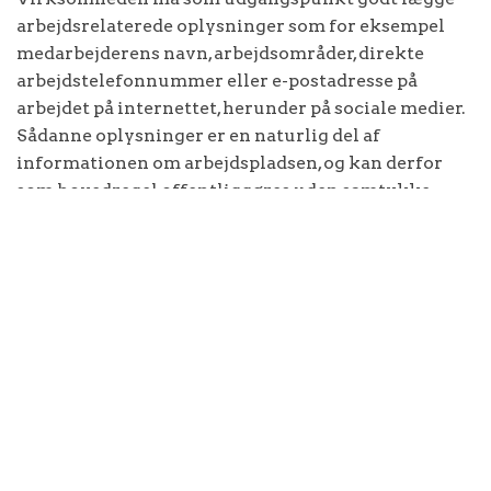
arbejdsrelaterede oplysninger som for eksempel
medarbejderens navn, arbejdsområder, direkte
arbejdstelefonnummer eller e-postadresse på
arbejdet på internettet, herunder på sociale medier.
Sådanne oplysninger er en naturlig del af
informationen om arbejdspladsen, og kan derfor
som hovedregel offentliggøres uden samtykke.
Oplysninger af mere privat karakter er for
eksempel et billede af den ansatte, en privat adresse,
e-postadresse eller et privat telefonnummer.
Virksomheden må kun offentliggøre disse
oplysninger, hvis den enkelte medarbejder har givet
udtrykkeligt samtykke hertil. Læs mere på
Datatilsynets hjemmeside
www.datatilsynet.dk
.
Disclaimer:
Denne artikel er ikke og kan ikke træde i
stedet for juridisk rådgivning.