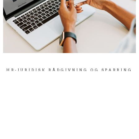
HR-JURIDISK RÅDGIVNING OG SPARRING
HR-jura Hotline
CfLs HR-juridiske hotline er tilgængelig for alle
CfLs medlemmer. Det er ubestridt den
medlemsfordel, vores medlemmer sætter størst
pris på, og det kan vi sådan set godt forstå.
Både ledelse og HR i CfLs medlemsvirksomheder