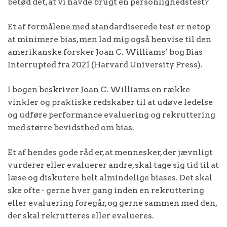
betød det, at vi havde brugt en personlighedstest?
Et af formålene med standardiserede test er netop
at minimere bias, men lad mig også henvise til den
amerikanske forsker Joan C. Williams’ bog Bias
Interrupted fra 2021 (Harvard University Press).
I bogen beskriver Joan C. Williams en række
vinkler og praktiske redskaber til at udøve ledelse
og udføre performance evaluering og rekruttering
med større bevidsthed om bias.
Et af hendes gode råd er, at mennesker, der jævnligt
vurderer eller evaluerer andre, skal tage sig tid til at
læse og diskutere helt almindelige biases. Det skal
ske ofte - gerne hver gang inden en rekruttering
eller evaluering foregår, og gerne sammen med den,
der skal rekrutteres eller evalueres.