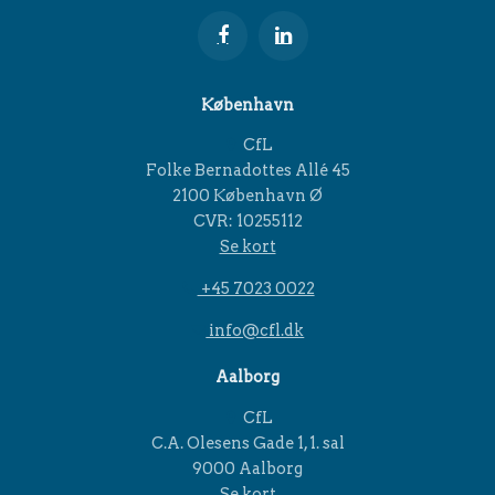
København
CfL
Folke Bernadottes Allé 45
2100 København Ø
CVR: 10255112
Se kort
+45 7023 0022
info@cfl.dk
Aalborg
CfL
C.A. Olesens Gade 1, 1. sal
9000 Aalborg
Se kort