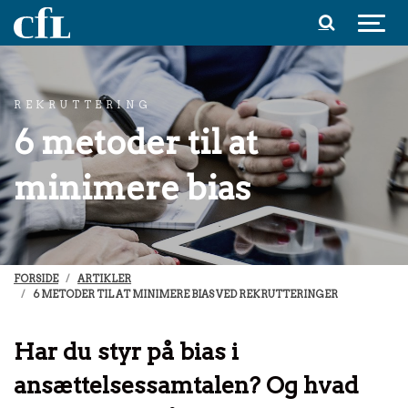
Spring til indhold
REKRUTTERING
6 metoder til at
minimere bias
FORSIDE
ARTIKLER
6 METODER TIL AT MINIMERE BIAS VED REKRUTTERINGER
Har du styr på bias i
ansættelsessamtalen? Og hvad