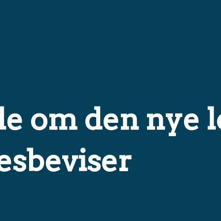
ide om den nye l
esbeviser