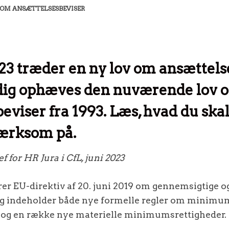
V OM ANSÆTTELSESBEVISER
2023 træder en ny lov om ansættels
idig ophæves den nuværende lov 
eviser fra 1993. Læs, hvad du ska
ærksom på.
ef for HR Jura i CfL, juni 2023
r EU-direktiv af 20. juni 2019 om gennemsigtige og
og indeholder både nye formelle regler om minimu
 og en række nye materielle minimumsrettigheder.