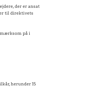
dere, der er ansat
 til direktivets
opmærksom på i
lkår, herunder 15