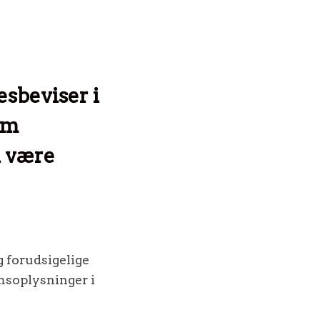
esbeviser i
om
l være
 forudsigelige
msoplysninger i