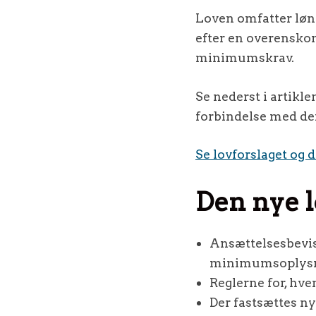
Loven omfatter løn
efter en overenskom
minimumskrav.
Se nederst i artikl
forbindelse med de
Se lovforslaget og 
Den nye l
Ansættelsesbevis
minimumsoplysni
Reglerne for, hve
Der fastsættes ny