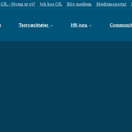
CfL - Hvem er vi?
Job hos CfL
Bliv medlem
Medlemsportal
k
Testværktøjer
HR-jura
Communi