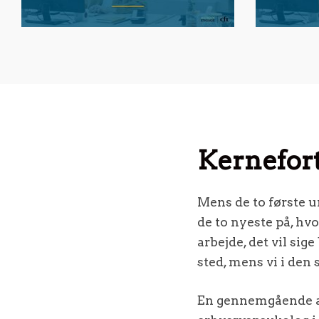
Kernefort
Mens de to første 
de to nyeste på, hvo
arbejde, det vil sig
sted, mens vi i den 
En gennemgående ak