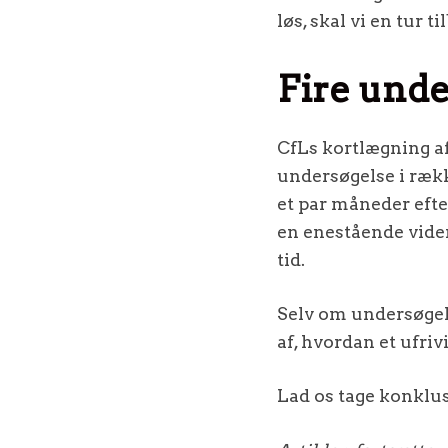
løs, skal vi en tur t
Fire unde
CfLs kortlægning af 
undersøgelse i ræ
et par måneder eft
en enestående viden
tid.
Selv om undersøgel
af, hvordan et ufriv
Lad os tage konklus