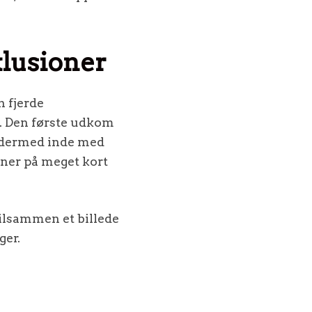
klusioner
n fjerde
. Den første udkom
r dermed inde med
oner på meget kort
ilsammen et billede
ger.