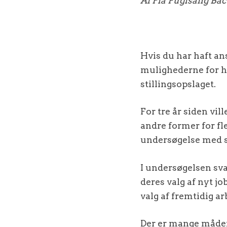
Af Pia Fuglsang Bac
Hvis du har haft an
mulighederne for hj
stillingsopslaget.
For tre år siden vi
andre former for fle
undersøgelse med s
I undersøgelsen svar
deres valg af nyt jo
valg af fremtidig ar
Der er mange måder a