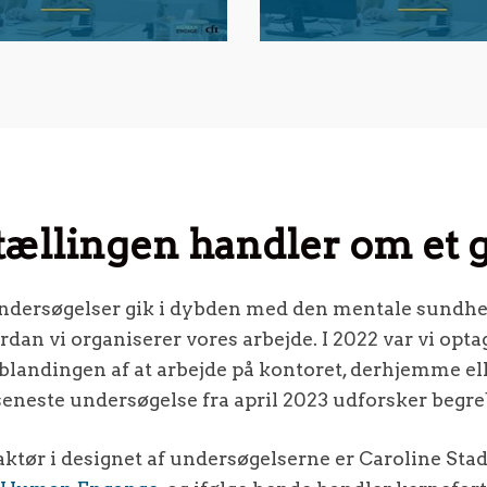
ællingen handler om et g
undersøgelser gik i dybden med den mentale sundhed
rdan vi organiserer vores arbejde. I 2022 var vi opta
e blandingen af at arbejde på kontoret, derhjemme ell
seneste undersøgelse fra april 2023 udforsker begreb
tør i designet af undersøgelserne er Caroline Stad