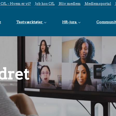
CfL - Hvem er vi?
Job hos CfL
Bliv medlem
Medlemsportal
k
Testværktøjer
HR-jura
Communi
dret