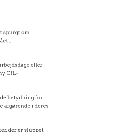
et spurgt om
ået i
arbejdsdage eller
 ny CfL-
ende betydning for
te afgørende i deres
er, der er sluppet