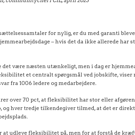
h, communitychef i CfL, april 2023
sættelsessamtaler for nylig, er du med garanti blev
emmearbejdsdage – hvis det da ikke allerede har st
lle det være næsten utænkeligt, men i dag er hjemme
ksibilitet et centralt spørgsmål ved jobskifte, viser
var fra 1006 ledere og medarbejdere.
er over 70 pct, at fleksibilitet har stor eller afgør
b, og hver tredje tilkendegiver tilmed, at det er direk
bejdsplads.
t udleve fleksibilitet på, men for at forstå de kræft