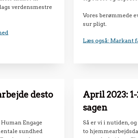
 slags verdensmestre
Vores berømmede evne
sur pligt.
hed
Læs også: Markant f
rbejde desto
April 2023: 
sagen
ed Human Engage
Så er vi i nutiden, o
 mentale sundhed
to hjemmearbejdsdag