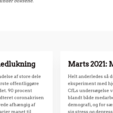
 under boksene.
nedlukning
Marts 2021: 
else af store dele
Helt anderledes så det
rste offentliggøre
eksperiment med hj
 det. 90 procent
CfLs undersøgelse v
ndteret coronakrisen
blandt både medarbe
rede afhængig af
demografi, og for s
arier manet til
sig stress og depress