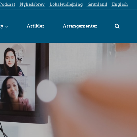
Podcast
Nyhedsbrev
Lokaleudlejning
Grønland
English
ty
Artikler
Arrangementer