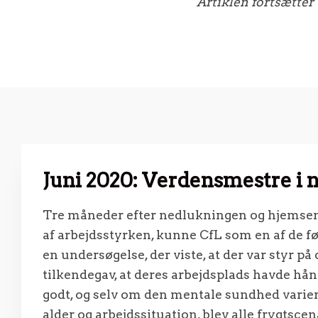
Artiklen fortsætter
Juni 2020:
Verdensmestre i 
Tre måneder efter nedlukningen og hjemsend
af arbejdsstyrken, kunne CfL som en af de fø
en undersøgelse, der viste, at der var styr på
tilkendegav, at deres arbejdsplads havde hå
godt, og selv om den mentale sundhed varie
alder og arbejdssituation, blev alle frygtscen