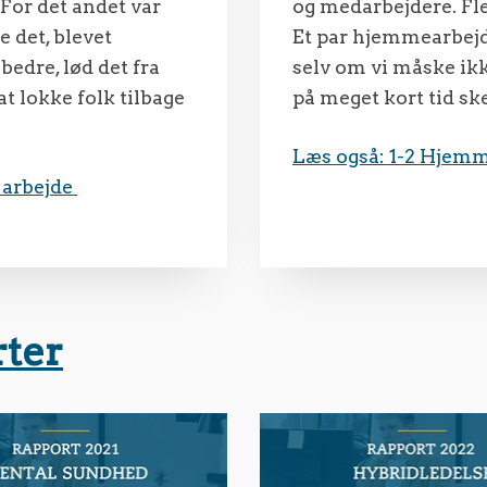
For det andet var
og medarbejdere. Fle
 det, blevet
Et par hjemmearbejd
edre, lød det fra
selv om vi måske ikk
 lokke folk tilbage
på meget kort tid ske
Læs også: 1-2 Hjem
 arbejde
rter