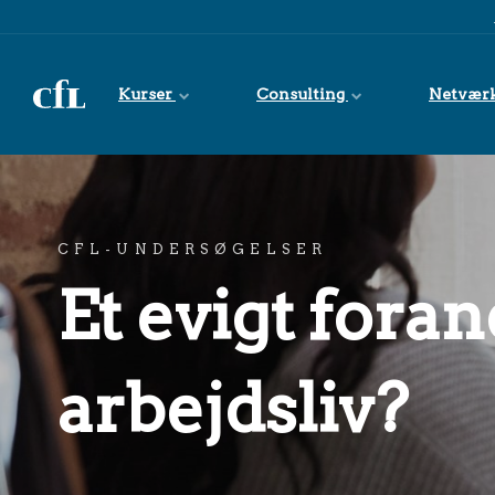
Spring til indhold
Kurser
Consulting
Netvær
CFL-UNDERSØGELSER
Et evigt foran
arbejdsliv?