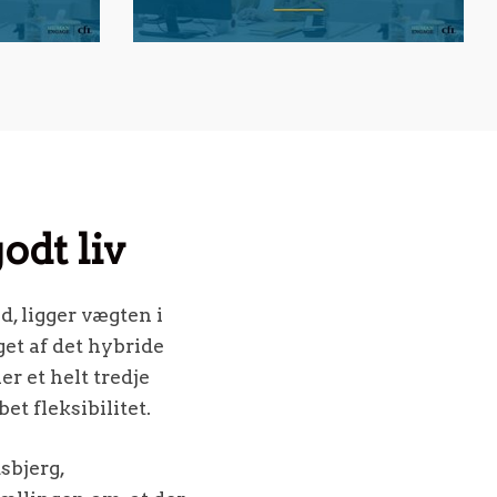
odt liv
, ligger vægten i
get af det hybride
er et helt tredje
et fleksibilitet.
sbjerg,