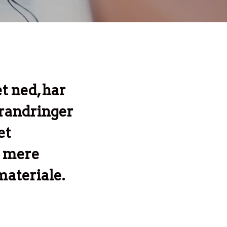
t ned, har
forandringer
et
t mere
materiale.