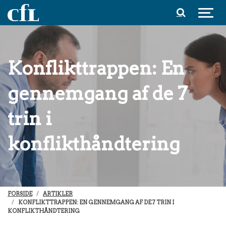
Spring til indhold
Konflikttrappen: En
gennemgang af de 7
trin i
konflikthåndtering
FORSIDE
ARTIKLER
KONFLIKTTRAPPEN: EN GENNEMGANG AF DE 7 TRIN I
KONFLIKTHÅNDTERING