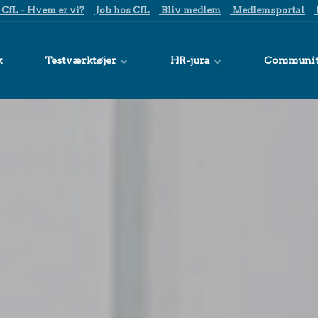
CfL - Hvem er vi?
Job hos CfL
Bliv medlem
Medlemsportal
k
Testværktøjer
HR-jura
Communi