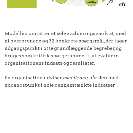
Modellen omfatter et selvevalueringsværktøj med
ni overordnede og 32 konkrete spørgsmål, der tager
udgangspunkt i otte grundlæggende begreber, og
bruges som kritisk spørgeramme til at evaluere
organisationens indsats og resultater.
En organisation udviser
excellence
, når den med
udgangspunkt i nøje gennemtænkte indsatser
skaber bedre resultater end andre organisationer
og som helhed vedvarende opnår fremragende
resultater.
Du kan læse mere om modellen her:
www.efqm.org